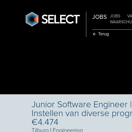
JOBS
JOBS
V
WAARSCHUW
Terug
Junior Software Engineer 
Instellen van diverse prog
€4.474
Tilburg
I
Engineering