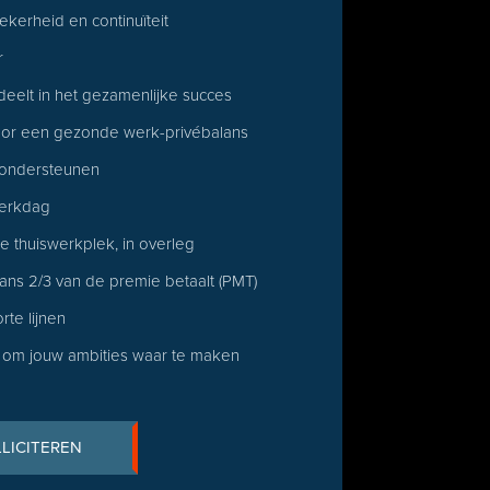
ekerheid en continuïteit
r
deelt in het gezamenlijke succes
 voor een gezonde werk-privébalans
e ondersteunen
werkdag
e thuiswerkplek, in overleg
ans 2/3 van de premie betaalt (PMT)
rte lijnen
 om jouw ambities waar te maken
LLICITEREN