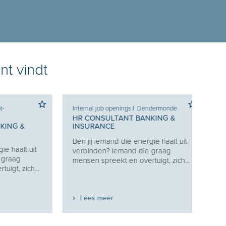
nt vindt
Internal job openings
I
Dendermonde
Internal
Bijgaar
HR CONSULTANT BANKING &
 &
INSURANCE
ERVAR
CONSU
Ben jij iemand die energie haalt uit
lt uit
Recruit
verbinden? Iemand die graag
g
weet h
mensen spreekt en overtuigt, zich...
ich...
de jui
en...
Lees meer
Lees