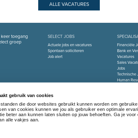
ALLE VACATURES
n keer toegang
SELECT JOBS
SPECIALIS
Select groep
Actuele jobs en vacatures
Financiële J
Spontaan solliciteren
Bank en Ver
Job alert
Vacatures
Sales Vacat
Jobs
Technische 
Human Reso
De Zorgsect
Information 
akt gebruik van cookies
Jobs
Transport & 
bestanden die door websites gebruikt kunnen worden om gebruike
tsen van cookies kunnen we jou als gebruiker een optimale ervar
Marketing 
ie beter aan kunnen laten sluiten op jouw behoeften. Ga je voor
Jobs
n alle vakjes aan.