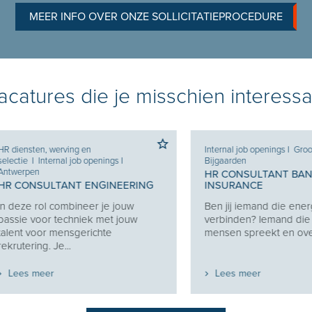
MEER INFO OVER ONZE SOLLICITATIEPROCEDURE
catures die je misschien interessa
sten, werving en
Internal job openings
I
Groot-
e
I
Internal job openings
I
Bijgaarden
pen
HR CONSULTANT BANKING
ONSULTANT ENGINEERING
INSURANCE
e rol combineer je jouw
Ben jij iemand die energie haa
 voor techniek met jouw
verbinden? Iemand die graa
 voor mensgerichte
mensen spreekt en overtuigt, z
ring. Je...
s meer
Lees meer