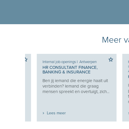
Meer va
Internal job openings
I
Antwerpen
HR dien
selecti
HR CONSULTANT FINANCE,
Antwer
BANKING & INSURANCE
RING
HR C
Ben jij iemand die energie haalt uit
w
In dez
verbinden? Iemand die graag
uw
passie
mensen spreekt en overtuigt, zich...
talent
rekrute
Lees meer
Lee