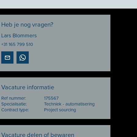
Heb je nog vragen?
Lars Blommers
+31 165 799 510
Vacature informatie
Ref nummer:
175567
Specialisatie:
Techniek - automatisering
Contract type:
Project sourcing
Vacature delen of bewaren