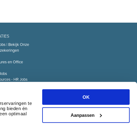
ATIES
obs | Bekijk Onze
zekeringen
ures en Office
Jobs
urces - HR Jobs
or
Technology – IT
OK
Logistiek Jobs
rservaringen te
ing bieden én
& communicatie
 een optimaal
Aanpassen