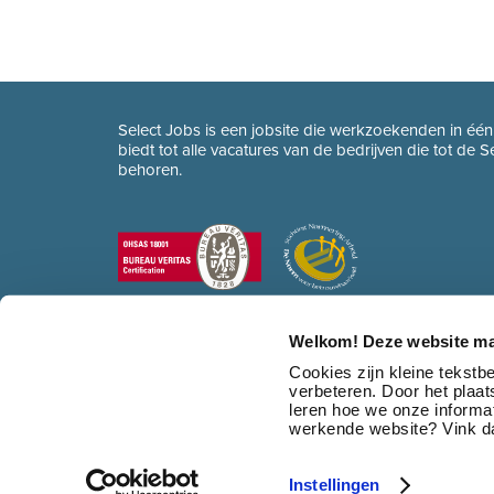
Select Jobs is een jobsite die werkzoekenden in éé
biedt tot alle vacatures van de bedrijven die tot de 
behoren.
Welkom! Deze website ma
Cookies zijn kleine tekst
verbeteren. Door het plaa
leren hoe we onze informat
werkende website? Vink da
Instellingen