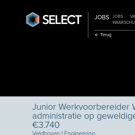
JOBS
JOBS
V
WAARSCHUW
Terug
Junior Werkvoorbereider 
administratie op geweldige
€3.740
Veldhoven
I
Engineering