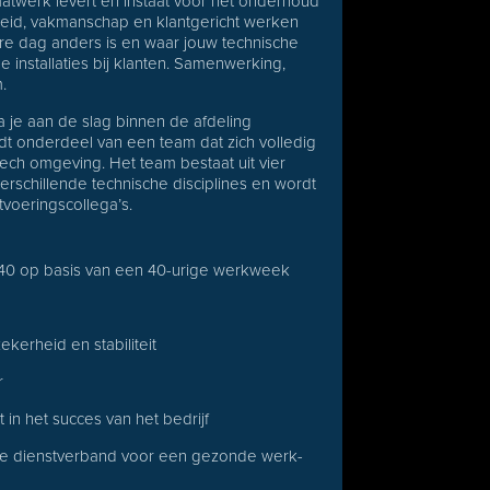
aatwerk levert en instaat voor het onderhoud
rheid, vakmanschap en klantgericht werken
ere dag anders is en waar jouw technische
e installaties bij klanten. Samenwerking,
.
 je aan de slag binnen de afdeling
dt onderdeel van een team dat zich volledig
ech omgeving. Het team bestaat uit vier
verschillende technische disciplines en wordt
tvoeringscollega’s.
.740 op basis van een 40-urige werkweek
ekerheid en stabiliteit
r
 in het succes van het bedrijf
ltime dienstverband voor een gezonde werk-