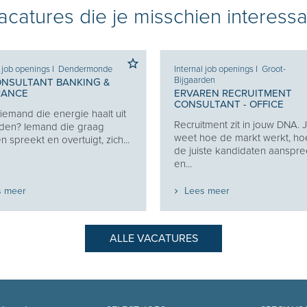
catures die je misschien interessa
l job openings
I
Dendermonde
Internal job openings
I
Groot-
Bijgaarden
ONSULTANT BANKING &
RANCE
ERVAREN RECRUITMENT
CONSULTANT - OFFICE
j iemand die energie haalt uit
Recruitment zit in jouw DNA. 
den? Iemand die graag
weet hoe de markt werkt, ho
 spreekt en overtuigt, zich...
de juiste kandidaten aanspre
en...
s meer
Lees meer
ALLE VACATURES