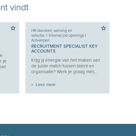
nt vindt
HR diensten, werving en
selectie
I
Internal job openings
I
Antwerpen
RECRUITMENT SPECIALIST KEY
ACCOUNTS
Je
Krijg jij energie van het maken van
e je
de juiste match tussen talent en
ekt
organisatie? Werk je graag met...
Lees meer