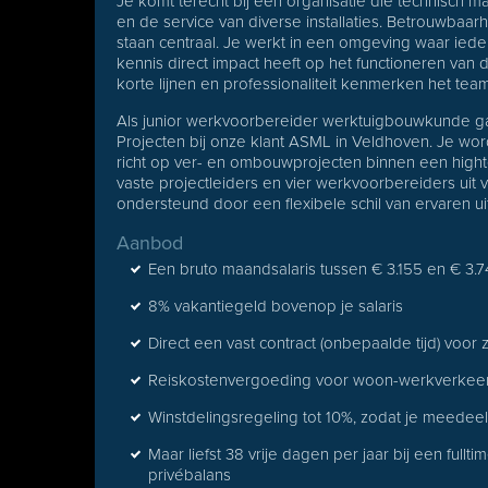
Je komt terecht bij een organisatie die technisch m
en de service van diverse installaties. Betrouwbaa
staan centraal. Je werkt in een omgeving waar ied
kennis direct impact heeft op het functioneren van d
korte lijnen en professionaliteit kenmerken het team
Als junior werkvoorbereider werktuigbouwkunde ga
Projecten bij onze klant ASML in Veldhoven. Je wor
richt op ver- en ombouwprojecten binnen een hight
vaste projectleiders en vier werkvoorbereiders uit 
ondersteund door een flexibele schil van ervaren ui
Aanbod
Een bruto maandsalaris tussen € 3.155 en € 3
8% vakantiegeld bovenop je salaris
Direct een vast contract (onbepaalde tijd) voor z
Reiskostenvergoeding voor woon-werkverkee
Winstdelingsregeling tot 10%, zodat je meedeelt
Maar liefst 38 vrije dagen per jaar bij een ful
privébalans