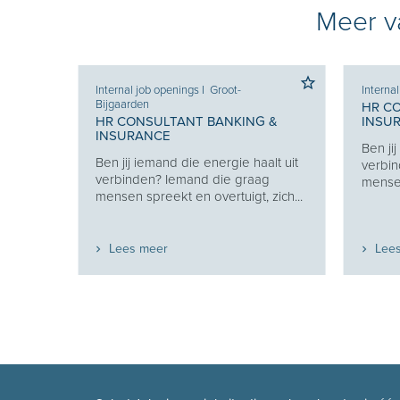
Meer va
Internal job openings
I
Groot-
Interna
Bijgaarden
 &
HR C
HR CONSULTANT BANKING &
INSU
INSURANCE
lt uit
Ben ji
Ben jij iemand die energie haalt uit
g
verbin
verbinden? Iemand die graag
zich...
mensen
mensen spreekt en overtuigt, zich...
Lees meer
Lee