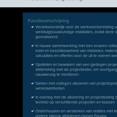
Functieomschrijving
Verantwoordelijk voor de werkvoorbereiding va
werktuigbouwkundige installaties, zodat deze 
gerealiseerd
In nauwe samenwerking met een ervaren collega
inzet en beschikbaarheid van middelen, material
calculaties en offertes voor de uit te voeren
Opstellen en bewaken van een gedegen projectp
afstemming met de projectleider, om voortgan
nauwkeurig te monitoren
Samen met collega’s uitvoeren van projectopna
werkzaamheden
In overleg met de uitvoering en projectleiding
technici op verschillende projecten en klussen
Onderhouden en versterken van relaties met k
andere interne afdelingen binnen Equans