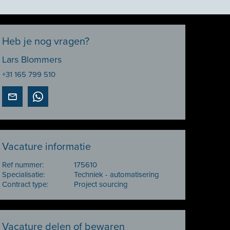
Heb je nog vragen?
Lars Blommers
+31 165 799 510
Vacature informatie
Ref nummer:
175610
Specialisatie:
Techniek - automatisering
Contract type:
Project sourcing
Vacature delen of bewaren