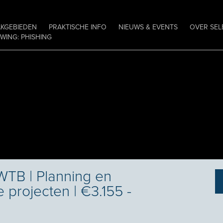
AKGEBIEDEN
PRAKTISCHE INFO
NIEUWS & EVENTS
OVER SEL
ING: PHISHING
WTB | Planning en
 projecten | €3.155 -