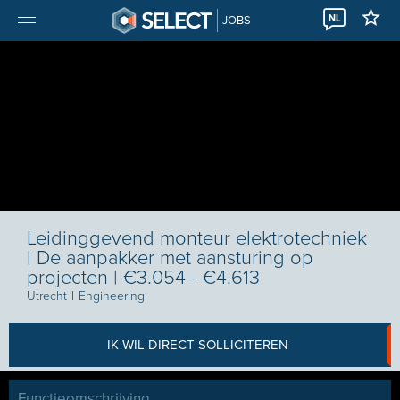
NL
JOBS
Leidinggevend monteur elektrotechniek
| De aanpakker met aansturing op
projecten | €3.054 - €4.613
Utrecht
I
Engineering
IK WIL DIRECT SOLLICITEREN
Functieomschrijving