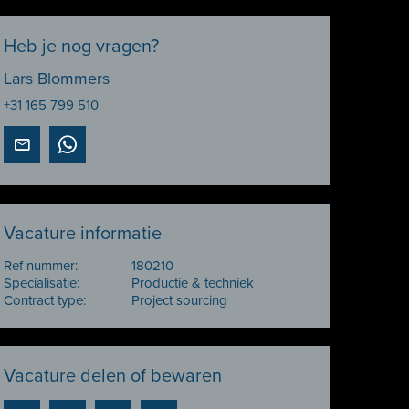
Heb je nog vragen?
Lars Blommers
+31 165 799 510
Vacature informatie
Ref nummer:
180210
Specialisatie:
Productie & techniek
Contract type:
Project sourcing
Vacature delen of bewaren