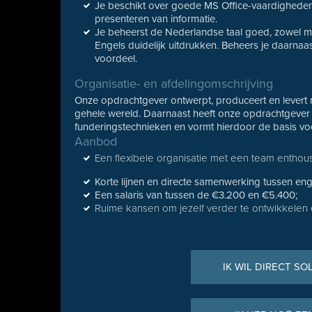
Je beschikt over goede MS Office-vaardigheden
presenteren van informatie.
Je beheerst de Nederlandse taal goed, zowel mond
Engels duidelijk uitdrukken. Beheers je daarnaas
voordeel.
Organisatie- en afdelingomschrijving
Onze opdrachtgever ontwerpt, produceert en levert 
gehele wereld. Daarnaast heeft onze opdrachtgever 
funderingstechnieken en vormt hierdoor de basis vo
Aanbod
Een flexibele organisatie met een team enthousia
Korte lijnen en directe samenwerking tussen eng
Een salaris van tussen de €3.200 en €5.400;
Ruime kansen om jezelf verder te ontwikkelen 
IK WIL DIRECT SO