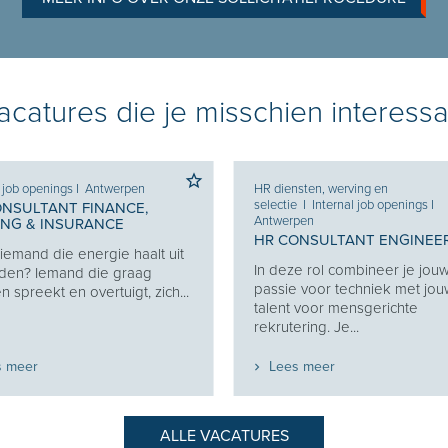
catures die je misschien interessa
l job openings
I
Antwerpen
HR diensten, werving en
selectie
I
Internal job openings
I
ONSULTANT FINANCE,
Antwerpen
ING & INSURANCE
HR CONSULTANT ENGINEE
j iemand die energie haalt uit
In deze rol combineer je jou
den? Iemand die graag
passie voor techniek met jo
 spreekt en overtuigt, zich...
talent voor mensgerichte
rekrutering. Je...
s meer
Lees meer
ALLE VACATURES