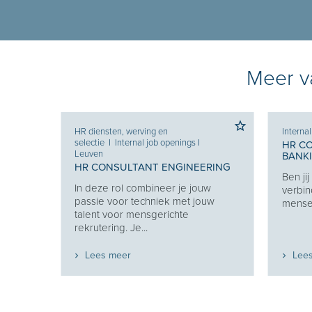
Meer va
HR diensten, werving en
Interna
selectie
I
Internal job openings
I
HR C
Leuven
BANK
HR CONSULTANT ENGINEERING
Ben ji
Je
In deze rol combineer je jouw
verbin
e je
passie voor techniek met jouw
mensen
eekt
talent voor mensgerichte
rekrutering. Je...
Lees meer
Lee