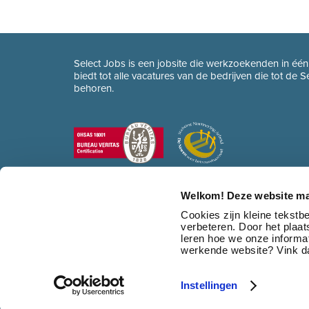
Select Jobs is een jobsite die werkzoekenden in éé
biedt tot alle vacatures van de bedrijven die tot de 
behoren.
Welkom! Deze website ma
Cookies zijn kleine tekst
verbeteren. Door het plaa
leren hoe we onze informat
werkende website? Vink da
Instellingen
© 2026 Select Jobs
•
Sitemap
•
HR dienstverlening
•
Contact