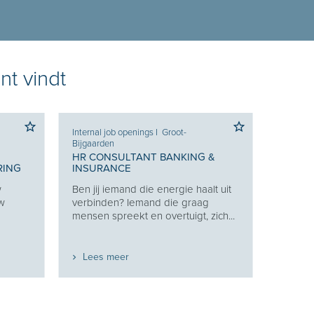
nt vindt
Internal job openings
I
Groot-
Bijgaarden
HR CONSULTANT BANKING &
RING
INSURANCE
w
Ben jij iemand die energie haalt uit
uw
verbinden? Iemand die graag
mensen spreekt en overtuigt, zich...
Lees meer