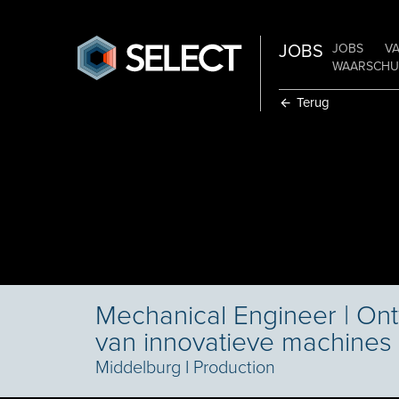
JOBS
JOBS
V
WAARSCHUW
Terug
Mechanical Engineer | Ont
van innovatieve machines
Middelburg
I
Production