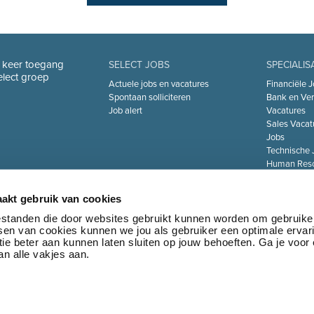
n keer toegang
SELECT JOBS
SPECIALIS
Select groep
Actuele jobs en vacatures
Financiële J
Spontaan solliciteren
Bank en Ver
Job alert
Vacatures
Sales Vacat
Jobs
Technische 
Human Reso
De Zorgsect
Information 
akt gebruik van cookies
Jobs
Transport & 
bestanden die door websites gebruikt kunnen worden om gebruike
tsen van cookies kunnen we jou als gebruiker een optimale ervar
Marketing 
ie beter aan kunnen laten sluiten op jouw behoeften. Ga je voor
Jobs
n alle vakjes aan.
•
Privacy policy
•
Algemene voorwaarden