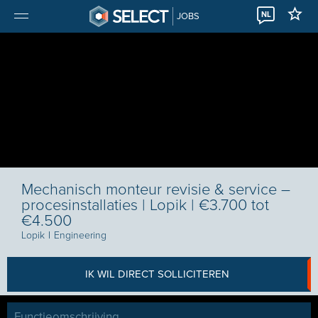
NL
JOBS
Mechanisch monteur revisie & service –
procesinstallaties | Lopik | €3.700 tot
€4.500
Lopik
I
Engineering
IK WIL DIRECT SOLLICITEREN
Functieomschrijving