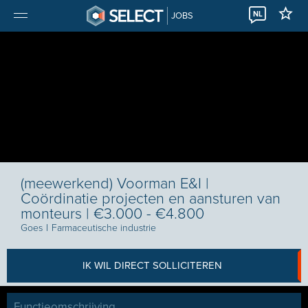
NL
JOBS
(meewerkend) Voorman E&I |
Coördinatie projecten en aansturen van
monteurs | €3.000 - €4.800
Goes
I
Farmaceutische industrie
IK WIL DIRECT SOLLICITEREN
Functieomschrijving