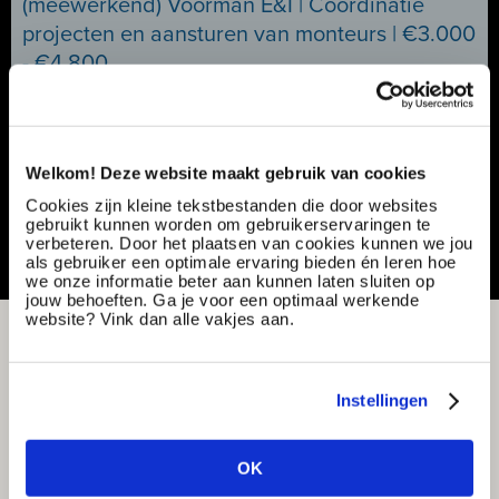
(meewerkend) Voorman E&I | Coördinatie
projecten en aansturen van monteurs | €3.000
- €4.800
Ref nummer:
181735
Specialisatie:
Techniek - elektriciteit/elektronica
Contract type:
Project sourcing
Welkom! Deze website maakt gebruik van cookies
Vacature delen of bewaren
Cookies zijn kleine tekstbestanden die door websites
gebruikt kunnen worden om gebruikerservaringen te
verbeteren. Door het plaatsen van cookies kunnen we jou
als gebruiker een optimale ervaring bieden én leren hoe
we onze informatie beter aan kunnen laten sluiten op
jouw behoeften. Ga je voor een optimaal werkende
website? Vink dan alle vakjes aan.
Instellingen
OK