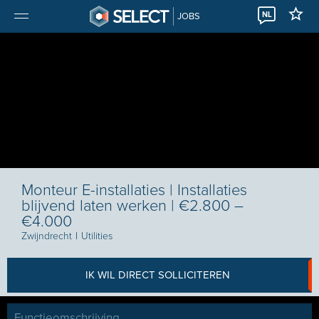
NL
JOBS
Monteur E-installaties | Installaties
blijvend laten werken | €2.800 –
€4.000
Zwijndrecht
I
Utilities
IK WIL DIRECT SOLLICITEREN
Functieomschrijving