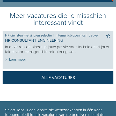
Meer vacatures die je misschien
interessant vindt
HR diensten, werving en selectie
I
Internal job openings
I
Leuven
HR CONSULTANT ENGINEERING
In deze rol combineer je jouw passie voor techniek met jouw
talent voor mensgerichte rekrutering. Je...
Lees meer
ALLE VACATURES
Select Jobs is een jobsite die werkzoekenden in één keer
toegang biedt tot alle vacatures van de bedrijven die tot de