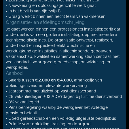
• Zelfstandig kan werken en technisch inzicht heeft
• Nauwkeurig en oplossingsgericht te werk gaat
• In het bezit is van rijbewijs B
• Graag werkt binnen een hecht team van vakmensen
Organisatie- en afdelingomschrijving
Je gaat werken binnen een professioneel installatiebedrijf dat
onderdeel is van een grotere installatiegroep met meerdere
technische disciplines. De organisatie ontwerpt, realiseert,
onderhoudt en inspecteert elektrotechnische en
werktuigkundige installaties in uiteenlopende gebouwen.
Vakmanschap, kwaliteit en samenwerking staan centraal, met
veel aandacht voor goed gereedschap, ontwikkeling en
werkplezier.
Aanbod
• Salaris tussen
€2.800 en €4.000,
afhankelijk van
opleidingsniveau en relevante werkervaring
• Jaarcontract met uitzicht op vast dienstverband
• 25 vakantiedagen + 13 ADV?dagen bij fulltime dienstverband
• 8% vakantiegeld
• Pensioenregeling waarbij de werkgever het volledige
pensioen betaalt
• Goed gereedschap en een volledig uitgeruste bedrijfsbus
• Ruimte voor opleiding, training en doorgroei