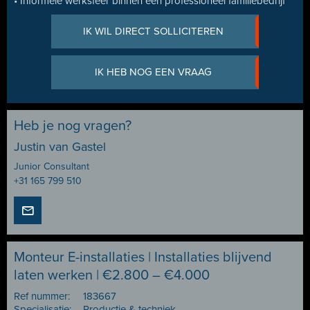
• Informele werksfeer binnen een professioneel familiebedrijf
IK WIL DIRECT SOLLICITEREN
IK HEB NOG EEN VRAAG
Heb je nog vragen?
Justin van Gastel
Junior Consultant
+31 165 799 510
Monteur E-installaties | Installaties blijvend
laten werken | €2.800 – €4.000
Ref nummer:
183667
Specialisatie:
Productie & techniek