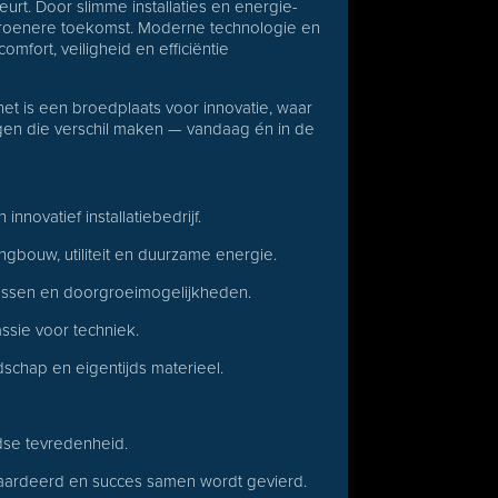
urt. Door slimme installaties en energie-
 groenere toekomst. Moderne technologie en
mfort, veiligheid en efficiëntie
 het is een broedplaats voor innovatie, waar
en die verschil maken — vandaag én in de
novatief installatiebedrijf.
bouw, utiliteit en duurzame energie.
sussen en doorgroeimogelijkheden.
ssie voor techniek.
hap en eigentijds materieel.
jdse tevredenheid.
ewaardeerd en succes samen wordt gevierd.