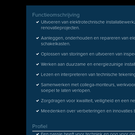
Functieomschrijving
Uitvoeren van elektrotechnische installatiewer
renovatieprojecten.
Aanleggen, onderhouden en repareren van elektr
schakelkasten.
Oplossen van storingen en uitvoeren van insp
Werken aan duurzame en energiezuinige install
Lezen en interpreteren van technische tekenin
Samenwerken met collega-monteurs, werkvoorb
soepel te laten verlopen.
Zorgdragen voor kwaliteit, veiligheid en een ne
Meedenken over verbeteringen en innovaties 
Profiel
Een passie heeft voor techniek en oog voor det