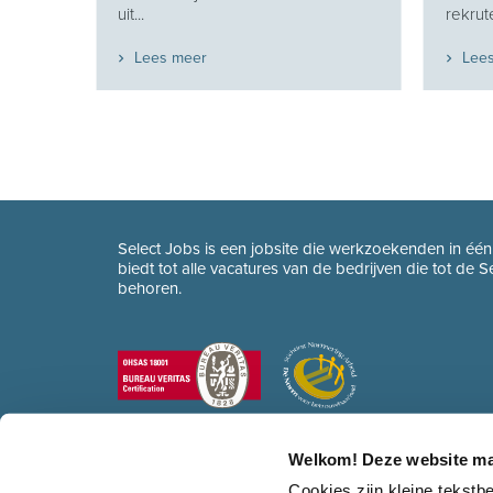
uit...
rekrute
Lees meer
Lee
Select Jobs is een jobsite die werkzoekenden in éé
biedt tot alle vacatures van de bedrijven die tot de 
behoren.
Welkom! Deze website ma
Cookies zijn kleine tekst