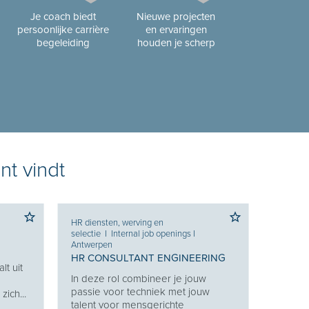
Je coach biedt
Nieuwe projecten
persoonlijke carrière
en ervaringen
begeleiding
houden je scherp
nt vindt
HR diensten, werving en
selectie
I
Internal job openings
I
Antwerpen
HR CONSULTANT ENGINEERING
lt uit
In deze rol combineer je jouw
g
passie voor techniek met jouw
ich...
talent voor mensgerichte