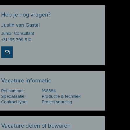
Heb je nog vragen?
Justin van Gastel
Junior Consultant
+31 165 799 510
Vacature informatie
Ref nummer:
166384
Specialisatie:
Productie & techniek
Contract type:
Project sourcing
Vacature delen of bewaren