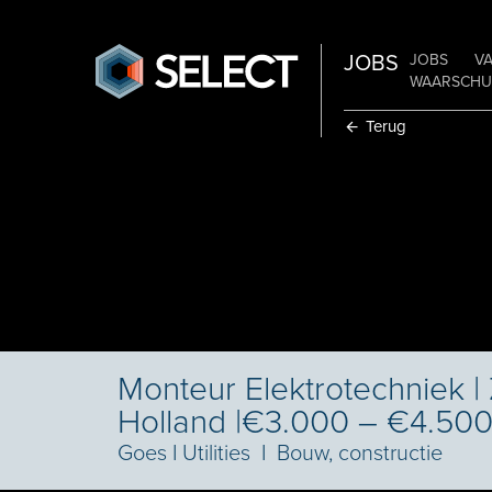
JOBS
JOBS
V
WAARSCHUW
Terug
Monteur Elektrotechniek |
Holland |€3.000 – €4.50
Goes
I
Utilities
I
Bouw, constructie