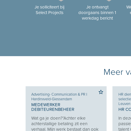
Je solliciteert bij
Je ontvangt
We
Select Projects
doorgaans binnen 1
werkdag bericht
Meer va
nde
Advertising- Communication & PR
I
HR dien
Hardinxveld-Giessendam
selecti
 &
Leuven
MEDEWERKER
DEBITEURENBEHEER
HR C
lt uit
Wat ga je doen?“Achter elke
In dez
g
achterstallige betaling zit een
passie
zich...
verhaal. Mijn werk bestaat dan ook
talent