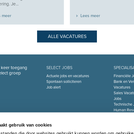
ring. Je...
s meer
Lees meer
ALLE VACATURES
n keer toegang
SELECT JOBS
SPECIALIS
Select groep
Actuele jobs en vacatures
Financiële J
Spontaan solliciteren
Bank en Ver
Job alert
Vacatures
Sales Vacat
Jobs
Technische 
Human Reso
De Zorgsect
Information 
akt gebruik van cookies
Jobs
Transport & 
bestanden die door websites gebruikt kunnen worden om gebruike