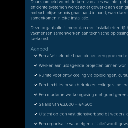
Duurzaamheid vormt de kern van alles wat hier gebe
efficiënte systemen wordt actief gewerkt aan een
ambachtelijke kennis gaan hand in hand, waardoor co
samenkomen in elke installatie.
Deze organisatie is meer dan een installatiebedrijf:
vakmensen samenwerken aan technische oplossing
toekomst.
Aanbod
Een afwisselende baan binnen een groeiend en in
Werken aan uitdagende projecten binnen woning
Ruimte voor ontwikkeling via opleidingen, cur
Een hecht team van betrokken collega’s met pa
Een moderne werkomgeving met goed gereedsc
Salaris van €3.000 – €4.500
Uitzicht op een vast dienstverband bij wederzi
Een organisatie waar eigen initiatief wordt g