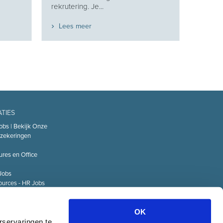
rekrutering. Je...
Lees meer
ATIES
obs | Bekijk Onze
zekeringen
ures en Office
Jobs
urces - HR Jobs
or
Technology – IT
OK
Logistiek Jobs
rservaringen te