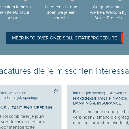
 maken kennis in
Is er een klik dan
We gaan samen.
een (telefonisch)
doen we je een
werken. Welkom bij
gesprek
voorstel
Select Projects
MEER INFO OVER ONZE SOLLICITATIEPROCEDURE
catures die je misschien interessa
sten, werving en
Internal job openings
I
Antwerpen
e
I
Internal job openings
I
HR CONSULTANT FINANCE,
BANKING & INSURANCE
ONSULTANT ENGINEERING
Ben jij iemand die energie haa
e rol combineer je jouw
verbinden? Iemand die graa
 voor techniek met jouw
mensen spreekt en overtuigt, z
 voor mensgerichte