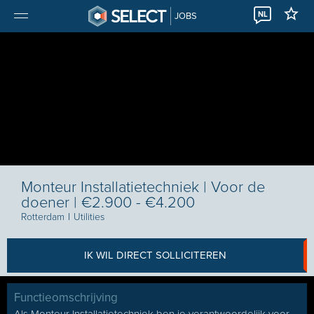
NL
JOBS
Monteur Installatietechniek | Voor de
doener | €2.900 - €4.200
Rotterdam
I
Utilities
IK WIL DIRECT SOLLICITEREN
Functieomschrijving