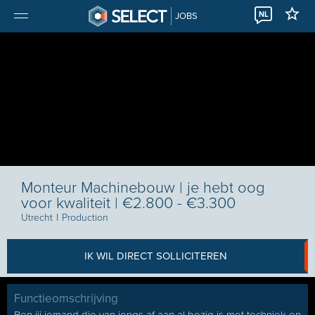
NL
JOBS
Monteur Machinebouw | je hebt oog
voor kwaliteit | €2.800 - €3.300
Utrecht
I
Production
IK WIL DIRECT SOLLICITEREN
Functieomschrijving