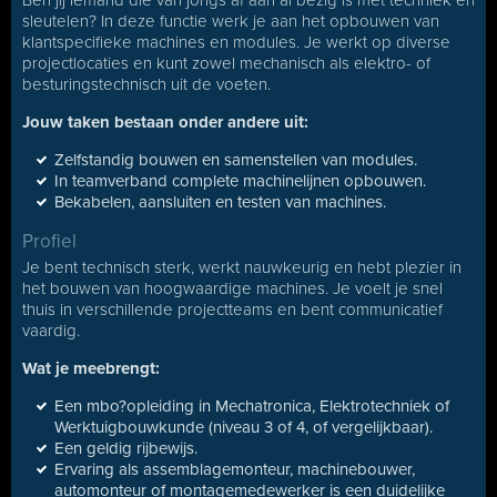
Ben jij iemand die van jongs af aan al bezig is met techniek en
sleutelen? In deze functie werk je aan het opbouwen van
klantspecifieke machines en modules. Je werkt op diverse
projectlocaties en kunt zowel mechanisch als elektro- of
besturingstechnisch uit de voeten.
Jouw taken bestaan onder andere uit:
Zelfstandig bouwen en samenstellen van modules.
In teamverband complete machinelijnen opbouwen.
Bekabelen, aansluiten en testen van machines.
Profiel
Je bent technisch sterk, werkt nauwkeurig en hebt plezier in
het bouwen van hoogwaardige machines. Je voelt je snel
thuis in verschillende projectteams en bent communicatief
vaardig.
Wat je meebrengt:
Een mbo?opleiding in Mechatronica, Elektrotechniek of
Werktuigbouwkunde (niveau 3 of 4, of vergelijkbaar).
Een geldig rijbewijs.
Ervaring als assemblagemonteur, machinebouwer,
automonteur of montagemedewerker is een duidelijke