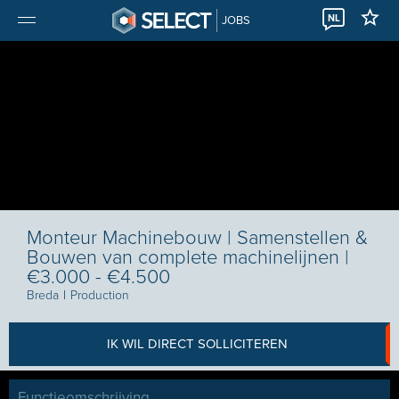
NL
JOBS
Monteur Machinebouw | Samenstellen &
Bouwen van complete machinelijnen |
€3.000 - €4.500
Breda
I
Production
IK WIL DIRECT SOLLICITEREN
Functieomschrijving