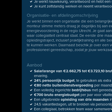
Je werkt nauwkeurig, verantwoord en hebt een s
Je kunt zelfstandig werken en neemt verantwoord
Organisatie- en afdelingomschrijving
Je werkt binnen een organisatie die een belangrijke 
monteur slimme meters draag je dagelijks bij aan 
energievoorziening in de regio Utrecht. Je gaat a
waar collegialiteit centraal staat. De eerste drie m
opleidingstraject, inclusief praktijktraining en alle b
te kunnen werken. Daarnaast beschik je over een vo
professioneel gereedschap, zodat je jouw werkzaa
Aanbod
Salarisrange van €2.662,75 tot €3.723,10 bru
ervaring.
24% persoonlijk budget
, te gebruiken als extra
€80 netto buitendienstvergoeding
per maand
Een volledig ingerichte
bedrijfsbus
met gereedsc
€700 bruto energiebudget
per jaar voor vitali
Een uitgebreide
opleiding van drie maanden
in
24,5 vakantiedagen, uit te breiden via persoonli
Een collegiaal, betrokken team waar samenwerke