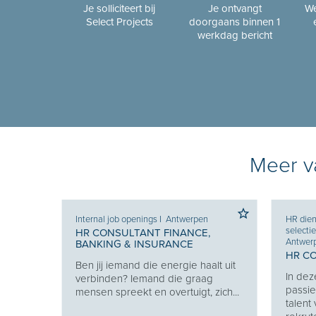
Je solliciteert bij
Je ontvangt
We
Select Projects
doorgaans binnen 1
werkdag bericht
Meer va
Internal job openings
I
Antwerpen
HR dien
selecti
HR CONSULTANT FINANCE,
Antwer
BANKING & INSURANCE
RING
HR C
Ben jij iemand die energie haalt uit
w
In dez
verbinden? Iemand die graag
uw
passie
mensen spreekt en overtuigt, zich...
talent