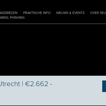
AKGEBIEDEN
PRAKTISCHE INFO
NIEUWS & EVENTS
OVER SEL
ING: PHISHING
trecht | €2.662 -