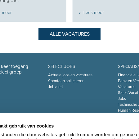
ring. Je...
s meer
Lees meer
ALLE VACATURES
n keer toegang
SELECT JOBS
SPECIALIS
Select groep
Actuele jobs en vacatures
Financiële J
Spontaan solliciteren
Bank en Ver
Job alert
Vacatures
Sales Vacat
Jobs
Technische 
Human Reso
De Zorgsect
Information 
akt gebruik van cookies
Jobs
Transport & 
bestanden die door websites gebruikt kunnen worden om gebruike