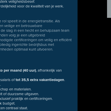
terk veiligheidsbesef.
elijkheid voor de kwaliteit van je werk.
rol speelt in de energietransitie. Als
een veilige en betrouwbare
an de slag in een hecht en behulpzaam team
aanden volg je een uitgebreid
enodigde certificeringen om veilig en efficiënt
lledig ingerichte bedrijfsbus met
mheden optimaal kunt uitvoeren.
to per maand (40 uur)
, afhankelijk van
 salaris of
tot 35,5 extra vakantiedagen
.
.
hap en materialen.
teit of duurzame uitgaven.
clusief praktijk en certificeringen.
jk budget.
n centraal staat.