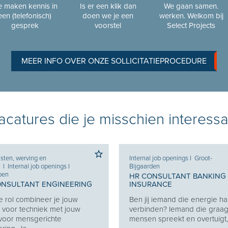
 maken kennis in
Is er een klik dan
We gaan samen.
een (telefonisch)
doen we je een
werken. Welkom bij
gesprek
voorstel
Select Projects
MEER INFO OVER ONZE SOLLICITATIEPROCEDURE
catures die je misschien interessa
sten, werving en
Internal job openings
I
Groot-
e
I
Internal job openings
I
Bijgaarden
pen
HR CONSULTANT BANKING
ONSULTANT ENGINEERING
INSURANCE
e rol combineer je jouw
Ben jij iemand die energie haa
 voor techniek met jouw
verbinden? Iemand die graa
 voor mensgerichte
mensen spreekt en overtuigt, z