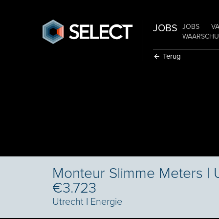
JOBS
JOBS
V
WAARSCHUW
Terug
Monteur Slimme Meters | U
€3.723
Utrecht
I
Energie