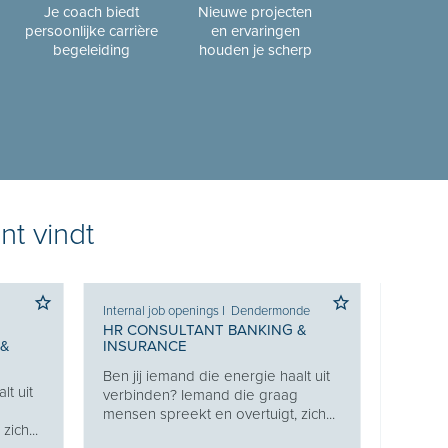
Je coach biedt
Nieuwe projecten
persoonlijke carrière
en ervaringen
begeleiding
houden je scherp
nt vindt
Internal job openings
I
Dendermonde
Internal
Bijgaar
HR CONSULTANT BANKING &
 &
INSURANCE
ERVAR
CONSU
Ben jij iemand die energie haalt uit
lt uit
Recruit
verbinden? Iemand die graag
g
weet h
mensen spreekt en overtuigt, zich...
ich...
de jui