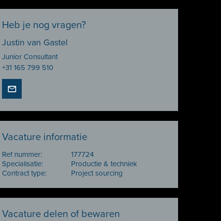
Heb je nog vragen?
Justin van Gastel
Junior Consultant
+31 165 799 510
Vacature informatie
Ref nummer:
177724
Specialisatie:
Productie & techniek
Contract type:
Project sourcing
Vacature delen of bewaren