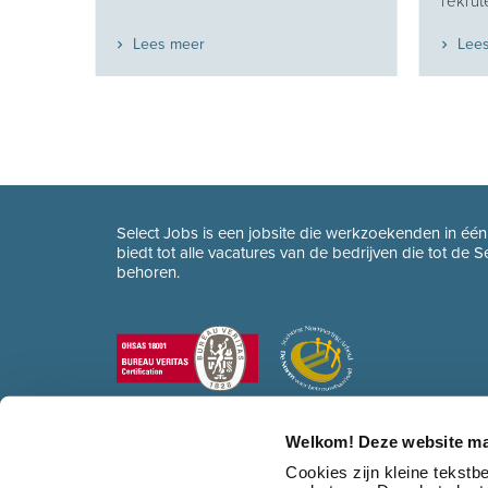
rekrute
Lees meer
Lee
Select Jobs is een jobsite die werkzoekenden in éé
biedt tot alle vacatures van de bedrijven die tot de 
behoren.
Welkom! Deze website ma
Cookies zijn kleine tekst