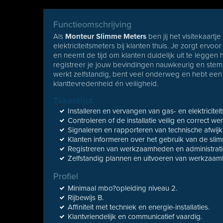
Functieomschrijving
Als
Monteur Slimme Meters
ben jij het visitekaartj
elektriciteitsmeters bij klanten thuis. Je zorgt ervoor
en neemt de tijd om klanten duidelijk uit te legge
registreer je jouw bevindingen nauwkeurig en stem 
werkt zelfstandig, bent veel onderweg en hebt een b
klanttevredenheid én veiligheid.
Takenlijst
Installeren en vervangen van gas- en elektricitei
Controleren of de installatie veilig en correct wer
Signaleren en rapporteren van technische afwijk
Klanten informeren over het gebruik van de sl
Registreren van werkzaamheden en administrati
Zelfstandig plannen en uitvoeren van werkzaam
Profiel
Minimaal mbo?opleiding niveau 2.
Rijbewijs B.
Affiniteit met techniek en energie-installaties.
Klantvriendelijk en communicatief vaardig.