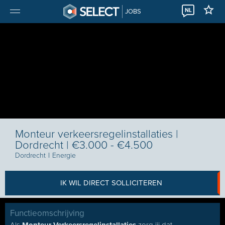
NL
JOBS
Monteur verkeersregelinstallaties |
Dordrecht | €3.000 - €4.500
Dordrecht
I
Energie
IK WIL DIRECT SOLLICITEREN
Functieomschrijving