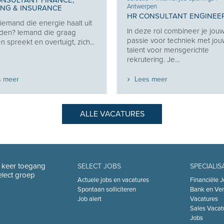
ONSULTANT FINANCE,
Antwerpen
ING & INSURANCE
HR CONSULTANT ENGINEE
j iemand die energie haalt uit
In deze rol combineer je jou
den? Iemand die graag
passie voor techniek met jo
 spreekt en overtuigt, zich...
talent voor mensgerichte
rekrutering. Je...
s meer
Lees meer
ALLE VACATURES
n keer toegang
SELECT JOBS
SPECIALIS
Select groep
Actuele jobs en vacatures
Financiële J
Spontaan solliciteren
Bank en Ver
Job alert
Vacatures
Sales Vacat
Jobs