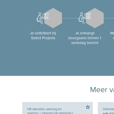
Je solliciteert bij
Je ontvangt
We
Select Projects
doorgaans binnen 1
werkdag bericht
Meer va
HR diensten, werving en
Interna
selectie
I
Internal job openings
I