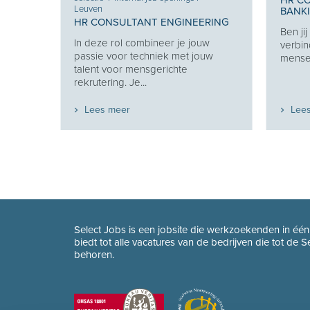
HR C
Leuven
BANK
HR CONSULTANT ENGINEERING
Ben ji
Je
In deze rol combineer je jouw
verbin
e je
passie voor techniek met jouw
mensen
eekt
talent voor mensgerichte
rekrutering. Je...
Lees meer
Lee
Select Jobs is een jobsite die werkzoekenden in éé
biedt tot alle vacatures van de bedrijven die tot de 
behoren.