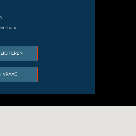
n
stverband
LLICITEREN
N VRAAG