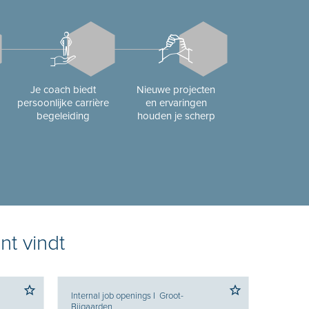
Je coach biedt
Nieuwe projecten
persoonlijke carrière
en ervaringen
begeleiding
houden je scherp
nt vindt
Internal job openings
I
Groot-
Bijgaarden