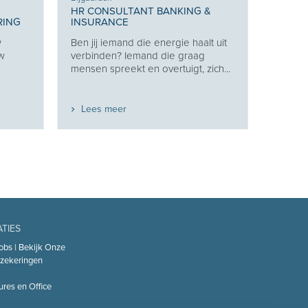
HR CONSULTANT BANKING &
RING
INSURANCE
w
Ben jij iemand die energie haalt uit
uw
verbinden? Iemand die graag
mensen spreekt en overtuigt, zich...
Lees meer
ATIES
obs | Bekijk Onze
zekeringen
ures en Office