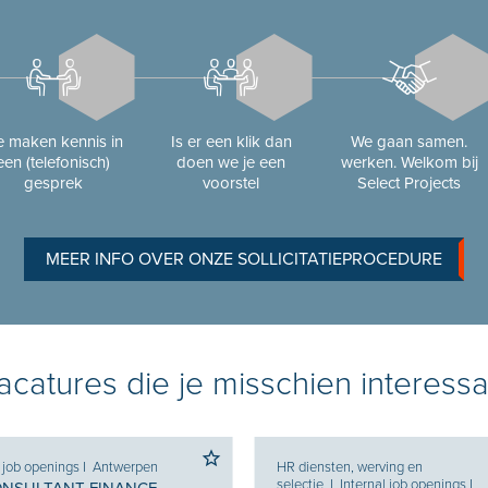
 maken kennis in
Is er een klik dan
We gaan samen.
een (telefonisch)
doen we je een
werken. Welkom bij
gesprek
voorstel
Select Projects
MEER INFO OVER ONZE SOLLICITATIEPROCEDURE
catures die je misschien interessa
l job openings
I
Antwerpen
HR diensten, werving en
selectie
I
Internal job openings
I