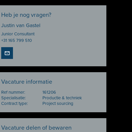
Heb je nog vragen?
Justin van Gastel
Junior Consultant
+31 165 799 510
Vacature informatie
Ref nummer:
161206
Specialisatie:
Productie & techniek
Contract type:
Project sourcing
Vacature delen of bewaren