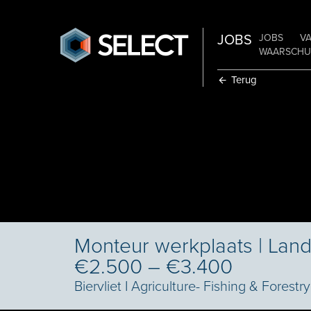
JOBS
JOBS
V
WAARSCHUW
Terug
Monteur werkplaats | Lan
€2.500 – €3.400
Biervliet
I
Agriculture- Fishing & Forestry