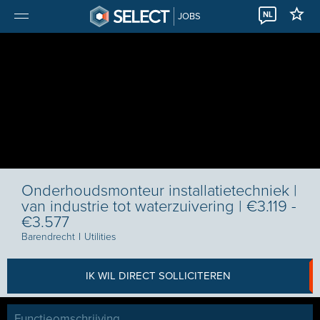
NL
JOBS
Onderhoudsmonteur installatietechniek |
van industrie tot waterzuivering | €3.119 -
€3.577
Barendrecht
I
Utilities
IK WIL DIRECT SOLLICITEREN
Functieomschrijving