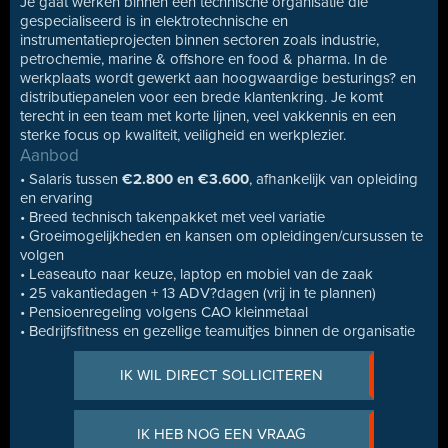
Je gaat werken binnen een technische organisatie die
gespecialiseerd is in elektrotechnische en
instrumentatieprojecten binnen sectoren zoals industrie,
petrochemie, marine & offshore en food & pharma. In de
werkplaats wordt gewerkt aan hoogwaardige besturings? en
distributiepanelen voor een brede klantenkring. Je komt
terecht in een team met korte lijnen, veel vakkennis en een
sterke focus op kwaliteit, veiligheid en werkplezier.
Aanbod
• Salaris tussen
€2.800 en €3.600
, afhankelijk van opleiding
en ervaring
• Breed technisch takenpakket met veel variatie
• Groeimogelijkheden en kansen om opleidingen/cursussen te
volgen
• Leaseauto naar keuze, laptop en mobiel van de zaak
• 25 vakantiedagen + 13 ADV?dagen (vrij in te plannen)
• Pensioenregeling volgens CAO kleinmetaal
• Bedrijfsfitness en gezellige teamuitjes binnen de organisatie
IK WIL DIRECT SOLLICITEREN
IK HEB NOG EEN VRAAG