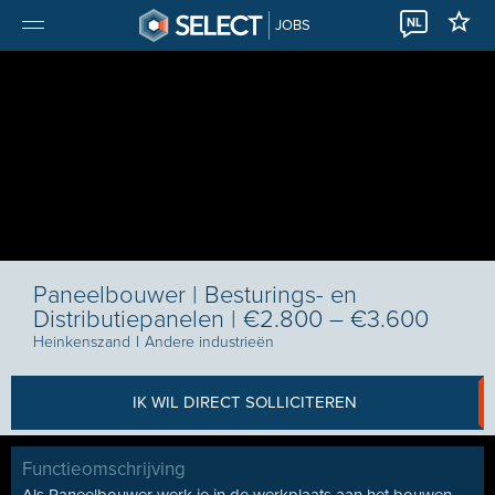
NL
JOBS
Paneelbouwer | Besturings- en
Distributiepanelen | €2.800 – €3.600
Heinkenszand
I
Andere industrieën
IK WIL DIRECT SOLLICITEREN
Functieomschrijving