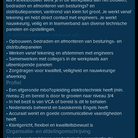
Als Paneelbouwer werk je in de werkplaats aan het bouwen,
bedraden en afmonteren van besturings? en
distributiepanelen, variërend van klein tot groot. Je werkt vanaf
tekening en hebt direct contact met engineers. Je werkt
nauwkeurig, veilig en in teamverband aan diverse technische
panelen en opstellingen.
Je werkzaamheden bestaan uit:
• Opbouwen, bedraden en afmonteren van besturings- en
distributiepanelen
• Werken vanaf tekening en afstemmen met engineers
• Samenwerken met collega’s in de werkplaats aan
uiteenlopende panelen
• Zorgdragen voor kwaliteit, veiligheid en nauwkeurige
afwerking
Profiel
• Een afgeronde mbo?opleiding elektrotechniek heeft (min.
niveau 2) en bereid is door te groeien naar niveau 3/4
• In het bezit is van VCA of bereid is dit te behalen
• Nederlands beheerst en basiskennis Engels heeft
• Accuraat werkt en goede communicatieve vaardigheden
heeft
• Klantgericht, flexibel en kwaliteitsbewust is
Organisatie- en afdelingomschrijving