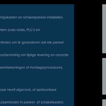
ngskasten en schakelpaneel-installaties
en zoals relais, PLC’s en
controles om te garanderen dat elk paneel
bereiding om tijdige levering en correcte
 werktekeningen of montageprocedures,
kbaar heeft afgerond, of aantoonbare
zaamheden in paneel- of schakelkasten;