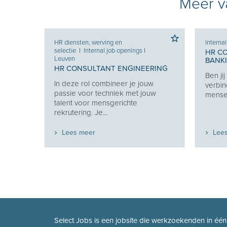
Meer va
HR diensten, werving en
Interna
selectie
I
Internal job openings
I
HR C
Leuven
BANK
HR CONSULTANT ENGINEERING
Ben ji
Je
In deze rol combineer je jouw
verbin
e je
passie voor techniek met jouw
mensen
eekt
talent voor mensgerichte
rekrutering. Je...
Lees meer
Lee
Select Jobs is een jobsite die werkzoekenden in éé