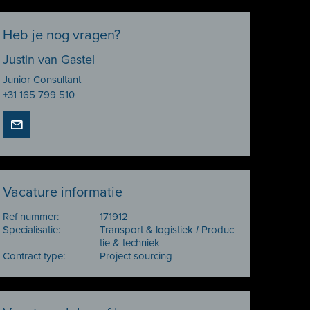
Heb je nog vragen?
Justin van Gastel
Junior Consultant
+31 165 799 510
Vacature informatie
Ref nummer:
171912
Specialisatie:
Transport & logistiek
I
Produc
tie & techniek
Contract type:
Project sourcing