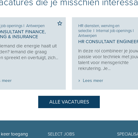
catures die je misschien interessa
l job openings
I
Antwerpen
HR diensten, werving en
selectie
I
Internal job openings
I
ONSULTANT FINANCE,
Antwerpen
ING & INSURANCE
HR CONSULTANT ENGINEE
j iemand die energie haalt uit
In deze rol combineer je jou
den? Iemand die graag
passie voor techniek met jo
 spreekt en overtuigt, zich...
talent voor mensgerichte
rekrutering. Je...
s meer
Lees meer
ALLE VACATURES
n keer toegang
SELECT JOBS
SPECIALIS