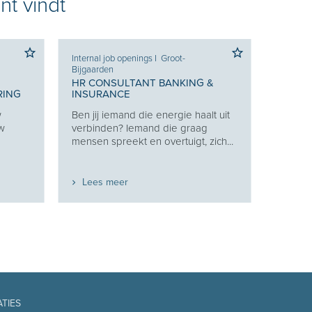
nt vindt
Internal job openings
I
Groot-
Bijgaarden
HR CONSULTANT BANKING &
RING
INSURANCE
w
Ben jij iemand die energie haalt uit
uw
verbinden? Iemand die graag
mensen spreekt en overtuigt, zich...
Lees meer
ATIES