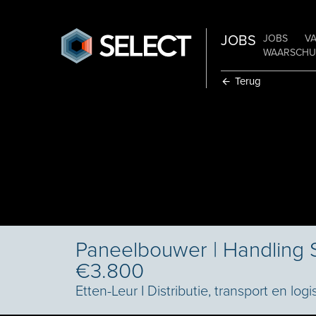
JOBS
JOBS
V
WAARSCHUW
Terug
Paneelbouwer | Handling 
€3.800
Etten-Leur
I
Distributie, transport en logi