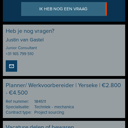
IK HEB NOG EEN VRAAG
Heb je nog vragen?
Justin van Gastel
Junior Consultant
+31 165 799 510
Planner/ Werkvoorbereider | Yerseke | €2.800
- €4.500
Ref nummer:
184511
Specialisatie:
Techniek - mechanica
Contract type:
Project sourcing
Vacature delen of bewaren