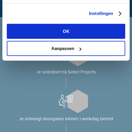
Instellingen
Solliciteren bij Select Projects
OK
Je solliciteert op onze website?
Aanpassen
Je solliciteert bij Select Projects
Je ontvangt doorgaans binnen 1 werkdag bericht