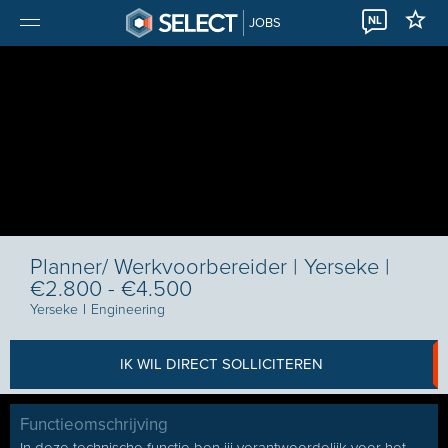
NL
JOBS
Planner/ Werkvoorbereider | Yerseke |
€2.800 - €4.500
Yerseke
I
Engineering
IK WIL DIRECT SOLLICITEREN
Functieomschrijving