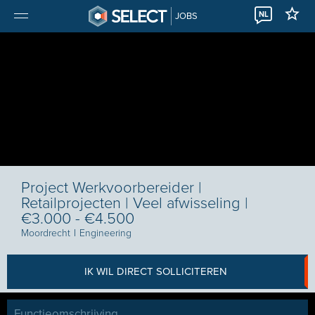
NL
JOBS
Project Werkvoorbereider |
Retailprojecten | Veel afwisseling |
€3.000 - €4.500
Moordrecht
I
Engineering
IK WIL DIRECT SOLLICITEREN
Functieomschrijving