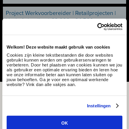
Project Werkvoorbereider | Retailprojecten |
Veel afwisseling | €3.000 - €4.500
Ref nummer:
165516
Specialisatie:
Techniek - elektriciteit/elektronica
Contract type:
Project sourcing
Welkom! Deze website maakt gebruik van cookies
Vacature delen of bewaren
Cookies zijn kleine tekstbestanden die door websites
gebruikt kunnen worden om gebruikerservaringen te
verbeteren. Door het plaatsen van cookies kunnen we jou
als gebruiker een optimale ervaring bieden én leren hoe
we onze informatie beter aan kunnen laten sluiten op
jouw behoeften. Ga je voor een optimaal werkende
website? Vink dan alle vakjes aan.
Instellingen
OK