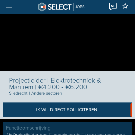
NL
JOBS
Projectleider | Elektrotechniek &
Maritiem | €4.200 - €6.200
Sliedrecht
I
Andere sectoren
IK WIL DIRECT SOLLICITEREN
Functieomschrijving