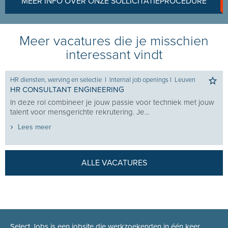
MEER INFO OVER ONZE SOLLICITATIEPROCEDURE
Meer vacatures die je misschien
interessant vindt
HR diensten, werving en selectie
I
Internal job openings
I
Leuven
HR CONSULTANT ENGINEERING
In deze rol combineer je jouw passie voor techniek met jouw
talent voor mensgerichte rekrutering. Je...
Lees meer
ALLE VACATURES
Select Jobs is een jobsite die werkzoekenden in één keer