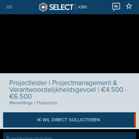
NL
JOBS
Projectleider | Projectmanagement &
Verantwoordelijkheidsgevoel | €4.500 -
€6.500
Wemeldinge
I
Production
IK WIL DIRECT SOLLICITEREN
Functieomschrijving