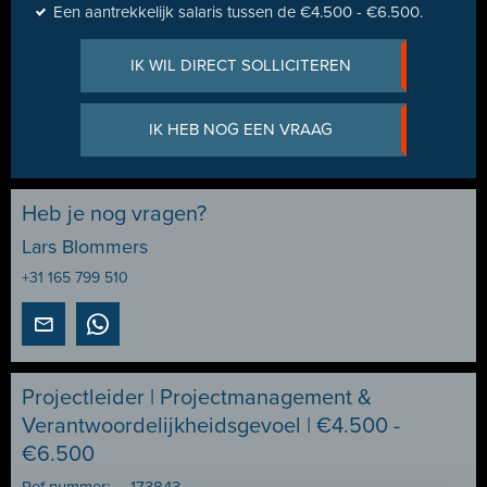
Een aantrekkelijk salaris tussen de €4.500 - €6.500.
IK WIL DIRECT SOLLICITEREN
IK HEB NOG EEN VRAAG
Heb je nog vragen?
Lars Blommers
+31 165 799 510
Projectleider | Projectmanagement &
Verantwoordelijkheidsgevoel | €4.500 -
€6.500