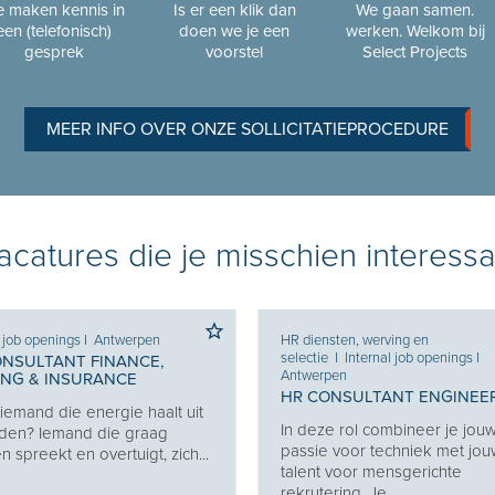
 maken kennis in
Is er een klik dan
We gaan samen.
een (telefonisch)
doen we je een
werken. Welkom bij
gesprek
voorstel
Select Projects
MEER INFO OVER ONZE SOLLICITATIEPROCEDURE
catures die je misschien interessa
l job openings
I
Antwerpen
HR diensten, werving en
selectie
I
Internal job openings
I
ONSULTANT FINANCE,
Antwerpen
ING & INSURANCE
HR CONSULTANT ENGINEE
j iemand die energie haalt uit
In deze rol combineer je jou
den? Iemand die graag
passie voor techniek met jo
 spreekt en overtuigt, zich...
talent voor mensgerichte
rekrutering. Je...