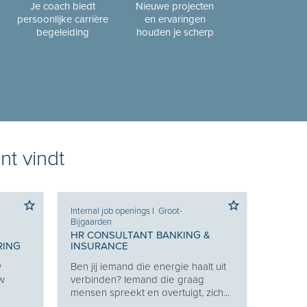
Je coach biedt
Nieuwe projecten
persoonlijke carrière
en ervaringen
begeleiding
houden je scherp
nt vindt
Internal job openings
I
Groot-
Bijgaarden
HR CONSULTANT BANKING &
RING
INSURANCE
w
Ben jij iemand die energie haalt uit
uw
verbinden? Iemand die graag
mensen spreekt en overtuigt, zich...