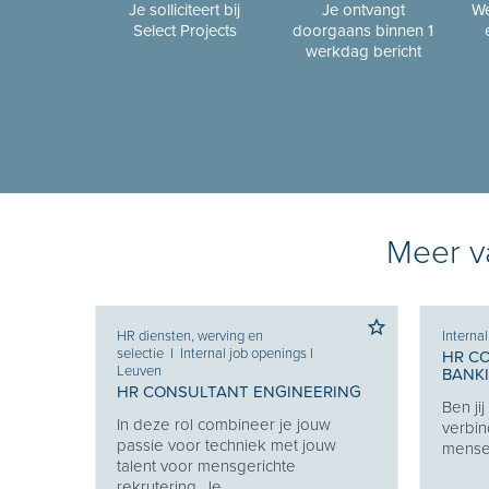
Je solliciteert bij
Je ontvangt
We
Select Projects
doorgaans binnen 1
werkdag bericht
Meer va
HR diensten, werving en
Interna
selectie
I
Internal job openings
I
HR C
Leuven
BANK
HR CONSULTANT ENGINEERING
Ben ji
Je
In deze rol combineer je jouw
verbin
e je
passie voor techniek met jouw
mensen
eekt
talent voor mensgerichte
rekrutering. Je...