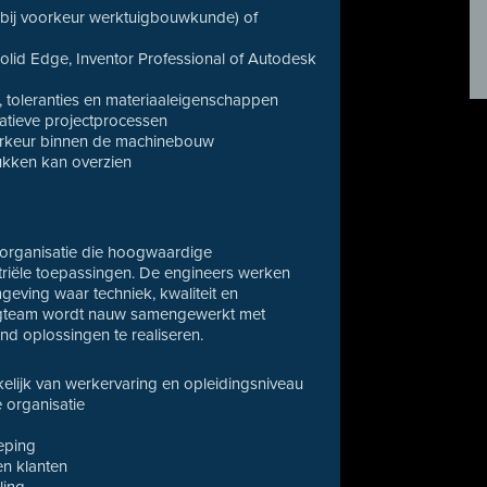
g (bij voorkeur werktuigbouwkunde) of
olid Edge, Inventor Professional of Autodesk
, toleranties en materiaaleigenschappen
tratieve projectprocessen
 voorkeur binnen de machinebouw
tukken kan overzien
e organisatie die hoogwaardige
riële toepassingen. De engineers werken
geving waar techniek, kwaliteit en
ingteam wordt nauw samengewerkt met
nd oplossingen te realiseren.
kelijk van werkervaring en opleidingsniveau
 organisatie
ieping
n klanten