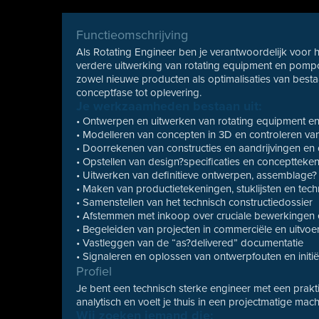
Functieomschrijving
Als Rotating Engineer ben je verantwoordelijk voor h
verdere uitwerking van rotating equipment en pompo
zowel nieuwe producten als optimalisaties van best
conceptfase tot oplevering.
Je werkzaamheden bestaan uit:
• Ontwerpen en uitwerken van rotating equipment 
• Modelleren van concepten in 3D en controleren va
• Doorrekenen van constructies en aandrijvingen en
• Opstellen van design?specificaties en conceptteke
• Uitwerken van definitieve ontwerpen, assemblage? en
• Maken van productietekeningen, stuklijsten en tec
• Samenstellen van het technisch constructiedossier
• Afstemmen met inkoop over cruciale bewerkingen
• Begeleiden van projecten in commerciële en uitvoer
• Vastleggen van de “as?delivered” documentatie
• Signaleren en oplossen van ontwerpfouten en initi
Profiel
Je bent een technisch sterke engineer met een prakti
analytisch en voelt je thuis in een projectmatige m
Wij zoeken iemand die: