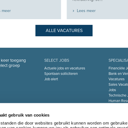
s meer
Lees meer
ALLE VACATURES
n keer toegang
SELECT JOBS
SPECIALIS
Select groep
Actuele jobs en vacatures
Financiële J
Spontaan solliciteren
Bank en Ver
Job alert
Vacatures
Sales Vacat
Jobs
Technische 
Human Reso
De Zorgsect
Information 
akt gebruik van cookies
Jobs
Transport & 
bestanden die door websites gebruikt kunnen worden om gebruike
tsen van cookies kunnen we jou als gebruiker een optimale ervar