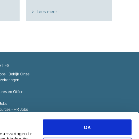
Lees meer
ATIES
obs | Bekijk Onze
zekeringen
ures en Office
Jobs
urces - HR Jobs
or
Technology – IT
OK
Logistiek Jobs
rservaringen te
ing bieden én