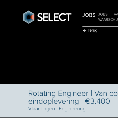
JOBS
JOBS
V
WAARSCHUW
Terug
Rotating Engineer | Van co
eindoplevering | €3.400 
Vlaardingen
I
Engineering