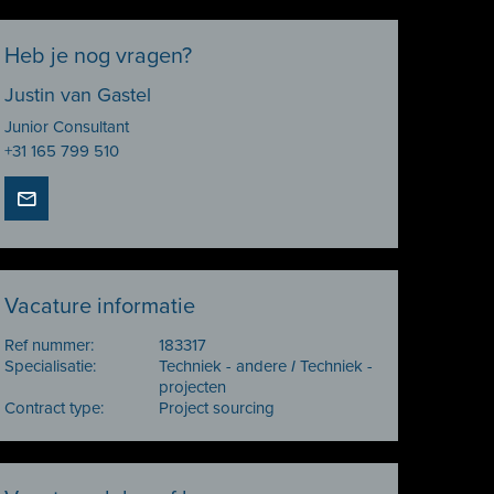
Heb je nog vragen?
Justin van Gastel
Junior Consultant
+31 165 799 510
Vacature informatie
Ref nummer:
183317
Specialisatie:
Techniek - andere
I
Techniek -
projecten
Contract type:
Project sourcing