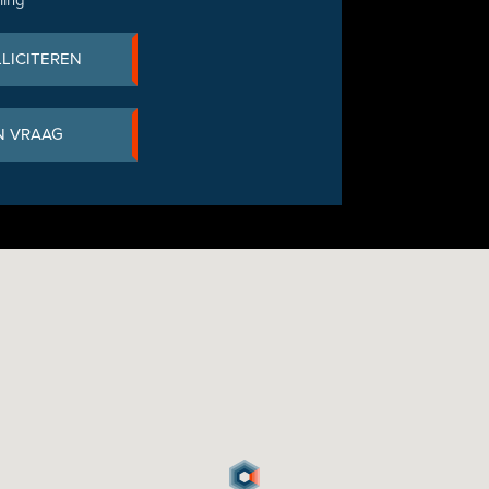
ling
LLICITEREN
N VRAAG