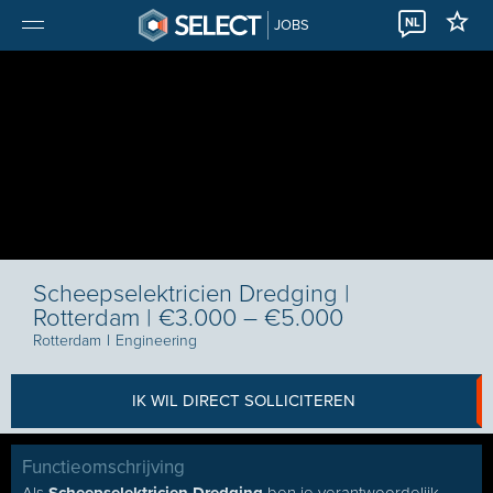
NL
JOBS
Scheepselektricien Dredging |
Rotterdam | €3.000 – €5.000
Rotterdam
I
Engineering
IK WIL DIRECT SOLLICITEREN
Functieomschrijving