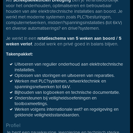
Als
Scheepselektricien Dredging
ben je verantwoordelijk
voor het onderhouden, optimaliseren en betrouwbaar
houden van alle elektrotechnische installaties aan boord. Je
werkt met moderne systemen zoals PLC?besturingen,
computernetwerken, midden?spanningsinstallaties (tot 6kV)
en diverse automatiserings? en drive?systemen.
Je werkt in een
rotatieschema van 5 weken aan boord / 5
weken verlof
, zodat werk en privé goed in balans blijven.
Takenpakket:
Uitvoeren van regulier onderhoud aan elektrotechnische
installaties.
Oplossen van storingen en uitvoeren van reparaties.
Werken met PLC?systemen, netwerktechniek en
spanningsnetwerken tot 6kV.
Bijhouden van logboeken en technische documentatie.
Ondersteunen bij veiligheidsoefeningen en
toolboxmeetings.
Werken volgens internationale wet? en regelgeving en
geldende veiligheidsstandaarden.
Profiel
Je bent een nauwkeurige, leergierige en technisch sterke