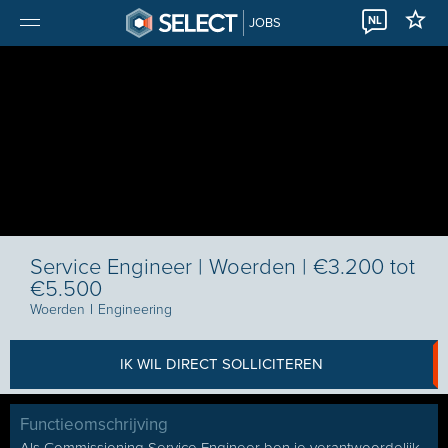
NL
JOBS
Service Engineer | Woerden | €3.200 tot
€5.500
Woerden
I
Engineering
IK WIL DIRECT SOLLICITEREN
Functieomschrijving