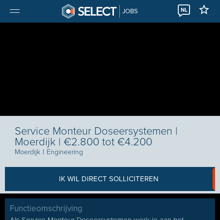
NL
JOBS
Service Monteur Doseersystemen |
Moerdijk | €2.800 tot €4.200
Moerdijk
I
Engineering
IK WIL DIRECT SOLLICITEREN
Functieomschrijving