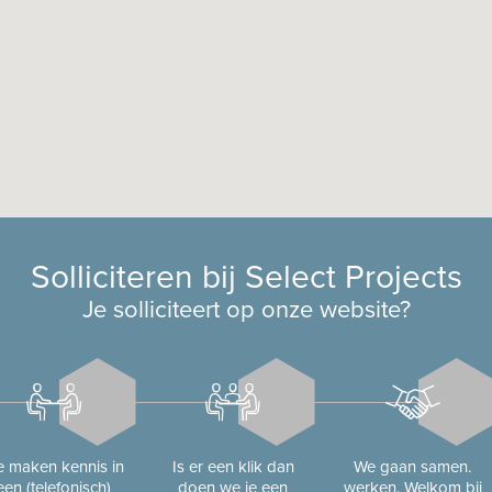
Solliciteren bij Select Projects
Je solliciteert op onze website?
 maken kennis in
Is er een klik dan
We gaan samen.
een (telefonisch)
doen we je een
werken. Welkom bij