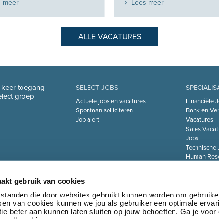
s meer
Lees meer
ALLE VACATURES
n keer toegang
SELECT JOBS
SPECIALIS
Select groep
Actuele jobs en vacatures
Financiële J
Spontaan solliciteren
Bank en Ver
Job alert
Vacatures
Sales Vacat
Jobs
Technische 
Human Reso
De Zorgsect
Information 
akt gebruik van cookies
Jobs
Transport & 
bestanden die door websites gebruikt kunnen worden om gebruike
tsen van cookies kunnen we jou als gebruiker een optimale ervar
Marketing 
ie beter aan kunnen laten sluiten op jouw behoeften. Ga je voor
Jobs