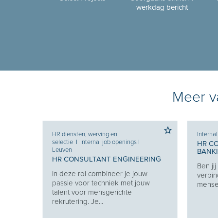
werkdag bericht
Meer va
HR diensten, werving en
Interna
selectie
I
Internal job openings
I
HR C
Leuven
BANK
HR CONSULTANT ENGINEERING
Ben ji
Je
In deze rol combineer je jouw
verbin
e je
passie voor techniek met jouw
mensen
eekt
talent voor mensgerichte
rekrutering. Je...