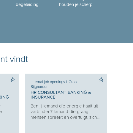
begeleiding
houden je scherp
nt vindt
Internal job openings
I
Groot-
Bijgaarden
HR CONSULTANT BANKING &
RING
INSURANCE
w
Ben jij iemand die energie haalt uit
uw
verbinden? Iemand die graag
mensen spreekt en overtuigt, zich...