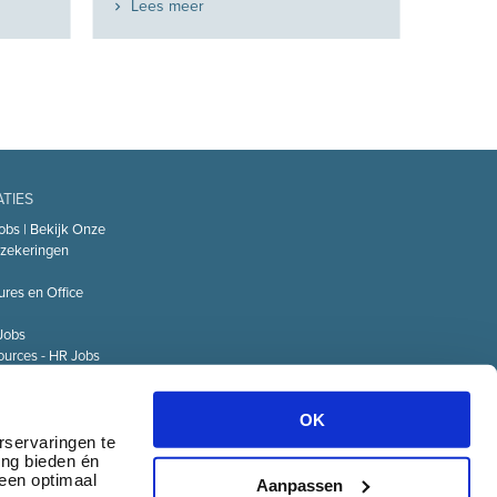
Lees meer
ATIES
obs | Bekijk Onze
zekeringen
ures en Office
Jobs
urces - HR Jobs
or
Technology – IT
OK
Logistiek Jobs
rservaringen te
ing bieden én
& communicatie
 een optimaal
Aanpassen