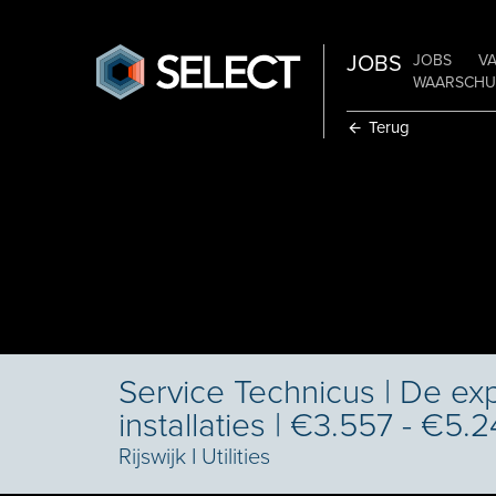
JOBS
JOBS
V
WAARSCHUW
Terug
Service Technicus | De ex
installaties | €3.557 - €5.
Rijswijk
I
Utilities