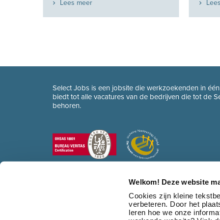
Lees meer
Lee
Select Jobs is een jobsite die werkzoekenden in éé
biedt tot alle vacatures van de bedrijven die tot de 
behoren.
Welkom! Deze website ma
Cookies zijn kleine tekst
verbeteren. Door het plaa
leren hoe we onze informat