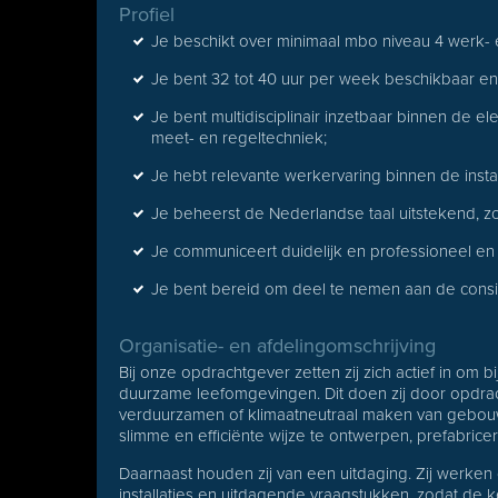
Profiel
Je beschikt over minimaal mbo niveau 4 werk-
Je bent 32 tot 40 uur per week beschikbaar en f
Je bent multidisciplinair inzetbaar binnen de 
meet- en regeltechniek;
Je hebt relevante werkervaring binnen de instal
Je beheerst de Nederlandse taal uitstekend, zow
Je communiceert duidelijk en professioneel en 
Je bent bereid om deel te nemen aan de consi
Organisatie- en afdelingomschrijving
Bij onze opdrachtgever zetten zij zich actief in om 
duurzame leefomgevingen. Dit doen zij door opdrac
verduurzamen of klimaatneutraal maken van gebouwe
slimme en efficiënte wijze te ontwerpen, prefabric
Daarnaast houden zij van een uitdaging. Zij werken 
installaties en uitdagende vraagstukken, zodat de 