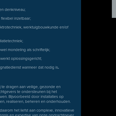
 en denkniveau;
lexibel inzetbaar;
elektrotechniek, werktuigbouwkunde en/of
latietechniek;
el mondeling als schriftelijk;
werkt oplossingsgericht;
gnatiedienst wanneer dat nodig is
.
bij te dragen aan veilige, gezonde en
htgevers te ondersteunen bij het
n. Bijvoorbeeld door installaties op
eren, realiseren, beheren en onderhouden.
daarom het liefst aan complexe, innovatieve
kennis en expertise van onze opdrachtgever