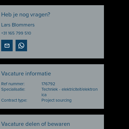
Heb je nog vragen?
Lars Blommers
+31 165 799 510
Vacature informatie
Ref nummer:
176792
Specialisatie:
Techniek - elektriciteit/elektron
ica
Contract type:
Project sourcing
Vacature delen of bewaren