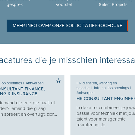
gesprek
voorstel
Select Projects
MEER INFO OVER ONZE SOLLICITATIEPROCEDURE
catures die je misschien interessa
l job openings
I
Antwerpen
HR diensten, werving en
selectie
I
Internal job openings
I
ONSULTANT FINANCE,
Antwerpen
ING & INSURANCE
HR CONSULTANT ENGINEE
j iemand die energie haalt uit
In deze rol combineer je jou
den? Iemand die graag
passie voor techniek met jo
 spreekt en overtuigt, zich...
talent voor mensgerichte
rekrutering. Je...