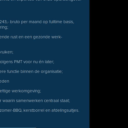
243,- bruto per maand op fulltime basis,
ring;
oende rust en een gezonde werk-
ruiken;
olgens PMT voor nu én later;
re functie binnen de organisatie;
heden
rettige werkomgeving;
ur waarin samenwerken centraal staat;
e zomer-BBQ, kerstborrel en afdelingsuitjes.