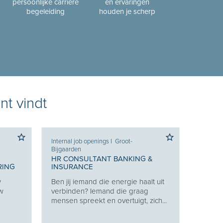
persoonlijke carrière
en ervaringen
begeleiding
houden je scherp
nt vindt
Internal job openings
I
Groot-
Bijgaarden
HR CONSULTANT BANKING &
RING
INSURANCE
w
Ben jij iemand die energie haalt uit
uw
verbinden? Iemand die graag
mensen spreekt en overtuigt, zich...