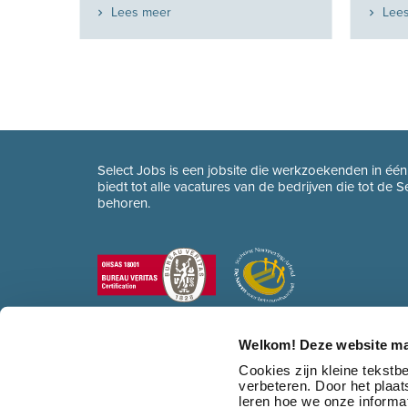
Lees meer
Lee
Select Jobs is een jobsite die werkzoekenden in éé
biedt tot alle vacatures van de bedrijven die tot de 
behoren.
Welkom! Deze website ma
Cookies zijn kleine tekst
verbeteren. Door het plaa
leren hoe we onze informat