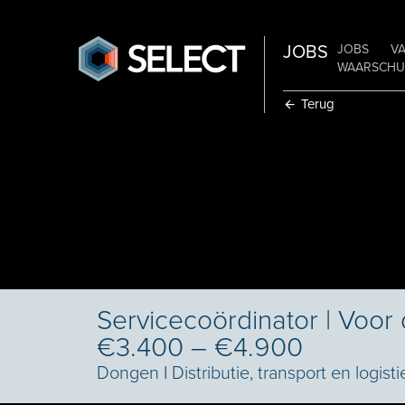
JOBS
JOBS
V
WAARSCHUW
Terug
Servicecoördinator | Voor
€3.400 – €4.900
Dongen
I
Distributie, transport en logisti