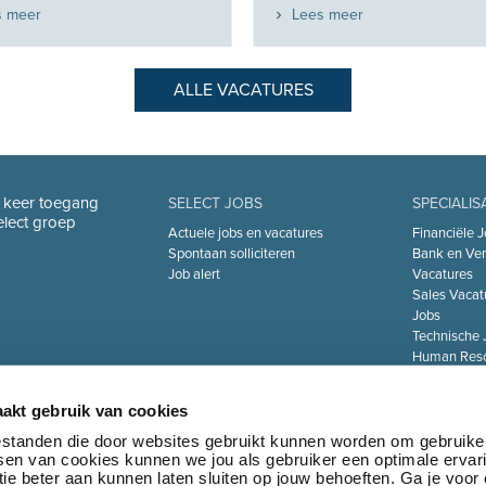
s meer
Lees meer
ALLE VACATURES
n keer toegang
SELECT JOBS
SPECIALIS
Select groep
Actuele jobs en vacatures
Financiële J
Spontaan solliciteren
Bank en Ver
Job alert
Vacatures
Sales Vacat
Jobs
Technische 
Human Reso
De Zorgsect
Information 
akt gebruik van cookies
Jobs
Transport & 
bestanden die door websites gebruikt kunnen worden om gebruike
tsen van cookies kunnen we jou als gebruiker een optimale ervar
Marketing 
ie beter aan kunnen laten sluiten op jouw behoeften. Ga je voor
Jobs