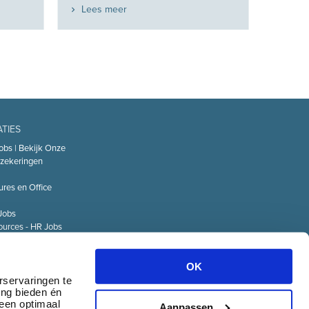
Lees meer
ATIES
obs | Bekijk Onze
zekeringen
ures en Office
Jobs
urces - HR Jobs
or
Technology – IT
OK
Logistiek Jobs
rservaringen te
ing bieden én
& communicatie
 een optimaal
Aanpassen