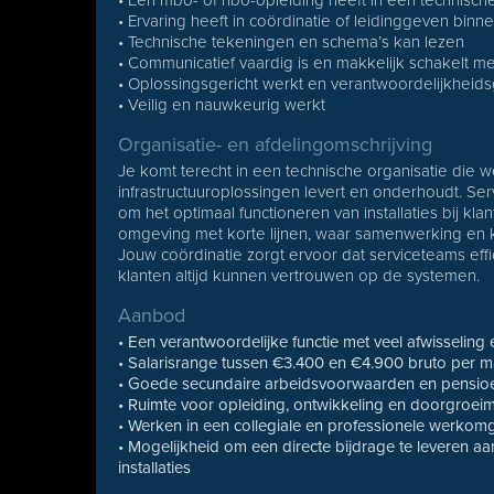
• Een mbo- of hbo-opleiding heeft in een technische
• Ervaring heeft in coördinatie of leidinggeven bin
• Technische tekeningen en schema’s kan lezen
• Communicatief vaardig is en makkelijk schakelt m
• Oplossingsgericht werkt en verantwoordelijkheid
• Veilig en nauwkeurig werkt
Organisatie- en afdelingomschrijving
Je komt terecht in een technische organisatie die 
infrastructuuroplossingen levert en onderhoudt. Servi
om het optimaal functioneren van installaties bij kla
omgeving met korte lijnen, waar samenwerking en kl
Jouw coördinatie zorgt ervoor dat serviceteams eff
klanten altijd kunnen vertrouwen op de systemen.
Aanbod
• Een verantwoordelijke functie met veel afwisseling 
• Salarisrange tussen €3.400 en €4.900 bruto per ma
• Goede secundaire arbeidsvoorwaarden en pensio
• Ruimte voor opleiding, ontwikkeling en doorgroei
• Werken in een collegiale en professionele werkom
• Mogelijkheid om een directe bijdrage te leveren aa
installaties