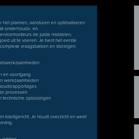
or het plannen, aansturen en optimaliseren
 dat onderhouds- en
rvicemonteurs de juiste middelen,
ed uit te voeren. Je bent het eerste
 complexe vraagstukken en storingen.
houdswerkzaamheden
en en voortgang
g van werkzaamheden
rhoudsrapportages
van processen
n technische oplossingen
en klantgericht. Je houdt overzicht en weet
geving.