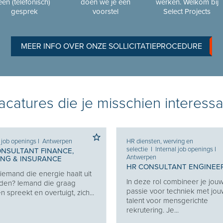
een (telefonisch)
doen we je een
werken. Welkom bij
gesprek
voorstel
Select Projects
MEER INFO OVER ONZE SOLLICITATIEPROCEDURE
catures die je misschien interessa
l job openings
I
Antwerpen
HR diensten, werving en
selectie
I
Internal job openings
I
ONSULTANT FINANCE,
Antwerpen
ING & INSURANCE
HR CONSULTANT ENGINEE
j iemand die energie haalt uit
In deze rol combineer je jou
den? Iemand die graag
passie voor techniek met jo
 spreekt en overtuigt, zich...
talent voor mensgerichte
rekrutering. Je...