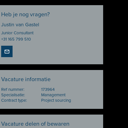
Heb je nog vragen?
Justin van Gastel
Junior Consultant
+31 165 799 510
Vacature informatie
Ref nummer:
173964
Specialisatie:
Management
Contract type:
Project sourcing
Vacature delen of bewaren