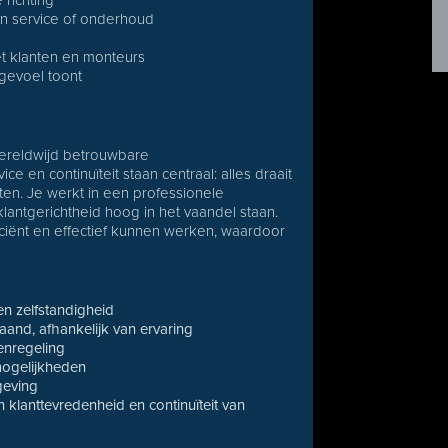
 richting
nen service of onderhoud
et klanten en monteurs
sgevoel toont
wereldwijd betrouwbare
ce en continuïteit staan centraal: alles draait
nten. Je werkt in een professionele
antgerichtheid hoog in het vaandel staan.
iciënt en effectief kunnen werken, waardoor
en zelfstandigheid
and, afhankelijk van ervaring
enregeling
mogelijkheden
geving
n klanttevredenheid en continuïteit van