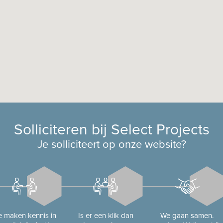
Solliciteren bij Select Projects
Je solliciteert op onze website?
 maken kennis in
Is er een klik dan
We gaan samen.