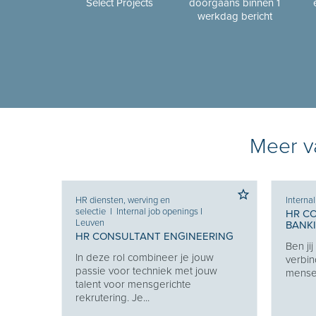
Select Projects
doorgaans binnen 1
werkdag bericht
Meer va
HR diensten, werving en
Interna
selectie
I
Internal job openings
I
HR C
Leuven
BANK
HR CONSULTANT ENGINEERING
Ben ji
Je
In deze rol combineer je jouw
verbin
e je
passie voor techniek met jouw
mensen
eekt
talent voor mensgerichte
rekrutering. Je...