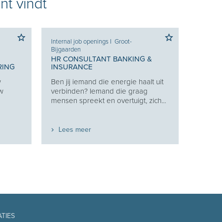
nt vindt
Internal job openings
I
Groot-
Bijgaarden
HR CONSULTANT BANKING &
RING
INSURANCE
w
Ben jij iemand die energie haalt uit
uw
verbinden? Iemand die graag
mensen spreekt en overtuigt, zich...
Lees meer
ATIES