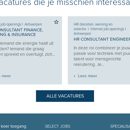
catures die je misschien interessa
l job openings
I
Antwerpen
HR diensten, werving en
selectie
I
Internal job openings
I
ONSULTANT FINANCE,
Antwerpen
ING & INSURANCE
HR CONSULTANT ENGINEE
j iemand die energie haalt uit
In deze rol combineer je jou
den? Iemand die graag
passie voor techniek met jo
 spreekt en overtuigt, zich...
talent voor mensgerichte
rekrutering. Je...
s meer
Lees meer
ALLE VACATURES
n keer toegang
SELECT JOBS
SPECIALIS