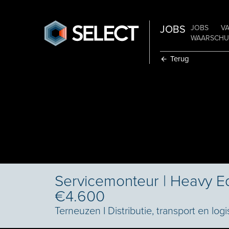
JOBS
JOBS
V
WAARSCHUW
Terug
Servicemonteur | Heavy E
€4.600
Terneuzen
I
Distributie, transport en logi