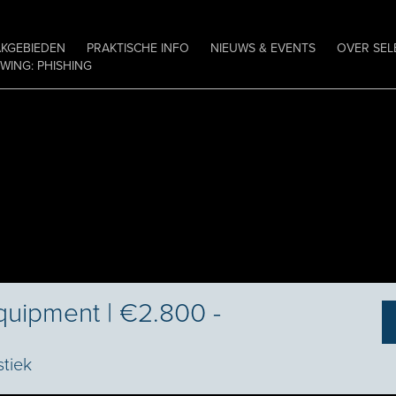
AKGEBIEDEN
PRAKTISCHE INFO
NIEUWS & EVENTS
OVER SEL
ING: PHISHING
quipment | €2.800 -
stiek