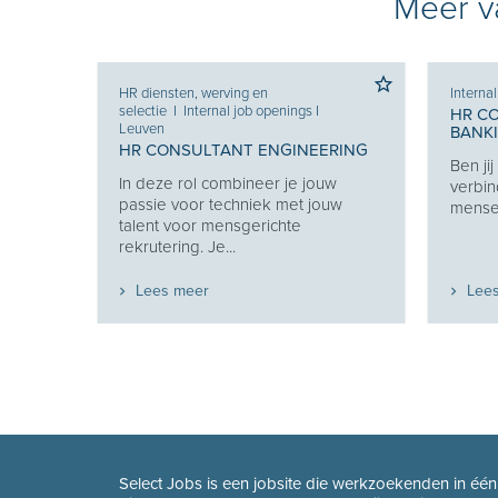
Meer va
HR diensten, werving en
Interna
selectie
I
Internal job openings
I
HR C
Leuven
BANK
HR CONSULTANT ENGINEERING
Ben ji
Je
In deze rol combineer je jouw
verbin
e je
passie voor techniek met jouw
mensen
eekt
talent voor mensgerichte
rekrutering. Je...
Lees meer
Lee
Select Jobs is een jobsite die werkzoekenden in éé