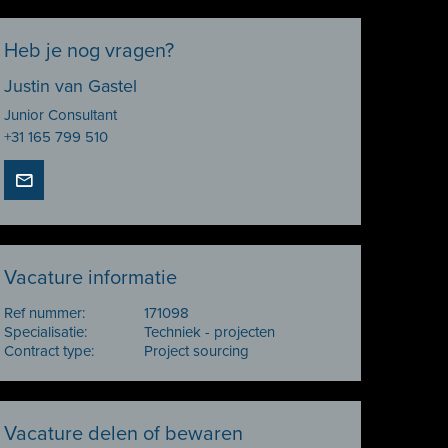
Heb je nog vragen?
Justin van Gastel
Junior Consultant
+31 165 799 510
Vacature informatie
Ref nummer:
171098
Specialisatie:
Techniek - projecten
Contract type:
Project sourcing
Vacature delen of bewaren