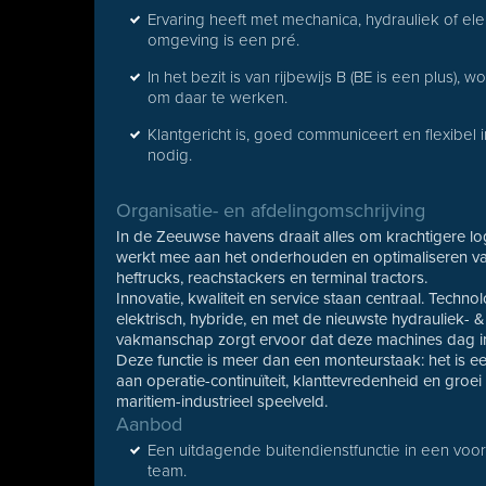
Ervaring heeft met mechanica, hydrauliek of ele
omgeving is een pré.
In het bezit is van rijbewijs B (BE is een plus),
om daar te werken.
Klantgericht is, goed communiceert en flexibel 
nodig.
Organisatie- en afdelingomschrijving
In de Zeeuwse havens draait alles om krachtigere logis
werkt mee aan het onderhouden en optimaliseren v
heftrucks, reachstackers en terminal tractors.
Innovatie, kwaliteit en service staan centraal. Tech
elektrisch, hybride, en met de nieuwste hydrauliek
vakmanschap zorgt ervoor dat deze machines dag in
Deze functie is meer dan een monteurstaak: het is ee
aan operatie-continuïteit, klanttevredenheid en gro
maritiem-industrieel speelveld.
Aanbod
Een uitdagende buitendienstfunctie in een voor
team.