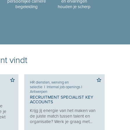
persoonlijke carrière
en ervaringen
begeleiding
houden je scherp
nt vindt
HR diensten, werving en
selectie
I
Internal job openings
I
Antwerpen
RECRUITMENT SPECIALIST KEY
ACCOUNTS
Je
Krijg jij energie van het maken van
e je
de juiste match tussen talent en
ekt
organisatie? Werk je graag met...