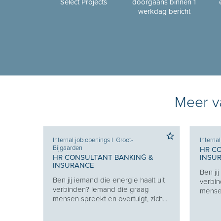
Select Projects
doorgaans binnen 1
werkdag bericht
Meer va
Internal job openings
I
Groot-
Interna
Bijgaarden
 &
HR C
HR CONSULTANT BANKING &
INSU
INSURANCE
lt uit
Ben ji
Ben jij iemand die energie haalt uit
g
verbin
verbinden? Iemand die graag
zich...
mensen
mensen spreekt en overtuigt, zich...