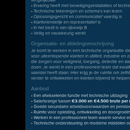
vergelijkbaar
• Ervaring heeft met beveiligingsinstallaties of te
• Technische tekeningen en schema’s kan lezen
• Oplossingsgericht en communicatief vaardig is
• Klantvriendelijk en representatief is
• In het bezit is van rijbewijs B
• Veilig en nauwkeurig werkt
Organisatie- en afdelingomschrijving
Je komt te werken in een technische organisatie die
voor uiteenlopende klanten in utiliteit, industrie e
die zorgen voor veiligheid, toegang, detectie en ala
doen. Je werkt in een professioneel team dat kwali
vaandel heeft staan. Hier krijg je de ruimte om zelf
verder te ontwikkelen en klanten blijvend te helpen
Aanbod
• Een afwisselende functie met technische uitdaging
• Salarisrange tussen
€3.000 en €4.500 bruto per
• Goede secundaire arbeidsvoorwaarden en pensio
• Ruimte voor opleiding, ontwikkeling en doorgroei
• Werken in een professioneel team waarin service en 
• Technische ondersteuning en moderne middelen om