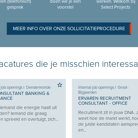
een (telefonisch)
doen we je een
werken. Welkom bij
gesprek
voorstel
Select Projects
MEER INFO OVER ONZE SOLLICITATIEPROCEDURE
catures die je misschien interessa
l job openings
I
Dendermonde
Internal job openings
I
Groot-
Bijgaarden
ONSULTANT BANKING &
RANCE
ERVAREN RECRUITMENT
CONSULTANT - OFFICE
j iemand die energie haalt uit
Recruitment zit in jouw DNA. 
den? Iemand die graag
weet hoe de markt werkt, ho
 spreekt en overtuigt, zich...
de juiste kandidaten aanspre
en...