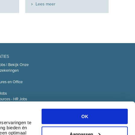
Lees meer
ATIES
obs | Bekijk Onze
zekeringen
ures en Office
Jobs
urces - HR Jobs
or
Technology – IT
OK
Logistiek Jobs
rservaringen te
ing bieden én
& communicatie
 een optimaal
Aanpassen