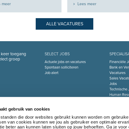
s meer
Lees meer
ALLE VACATURES
n keer toegang
SELECT JOBS
SPECIALIS
Select groep
Actuele jobs en vacatures
Financiële J
Spontaan solliciteren
Bank en Ver
Job alert
Vacatures
Sales Vacat
Jobs
Technische 
Human Reso
De Zorgsect
Information 
akt gebruik van cookies
Jobs
Transport & 
bestanden die door websites gebruikt kunnen worden om gebruike
tsen van cookies kunnen we jou als gebruiker een optimale ervar
Marketing 
ie beter aan kunnen laten sluiten op jouw behoeften. Ga je voor
Jobs