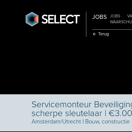
JOBS
JOBS
V
WAARSCHUW
Terug
Servicemonteur Beveiligin
scherpe sleutelaar | €3.
Amsterdam/Utrecht
I
Bouw, constructie