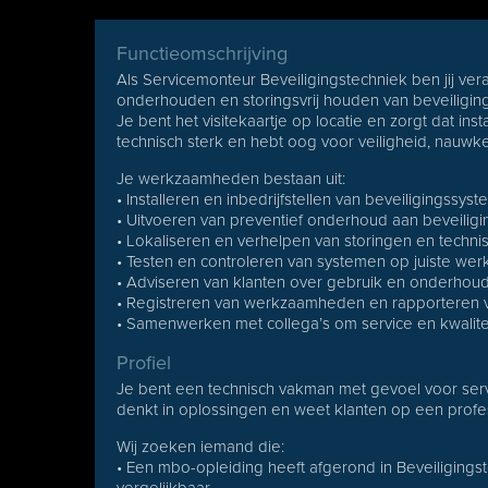
Functieomschrijving
Als Servicemonteur Beveiligingstechniek ben jij vera
onderhouden en storingsvrij houden van beveiligingsi
Je bent het visitekaartje op locatie en zorgt dat inst
technisch sterk en hebt oog voor veiligheid, nauwk
Je werkzaamheden bestaan uit:
• Installeren en inbedrijfstellen van beveiligingssys
• Uitvoeren van preventief onderhoud aan beveiligin
• Lokaliseren en verhelpen van storingen en techni
• Testen en controleren van systemen op juiste wer
• Adviseren van klanten over gebruik en onderhou
• Registreren van werkzaamheden en rapporteren 
• Samenwerken met collega’s om service en kwalite
Profiel
Je bent een technisch vakman met gevoel voor servi
denkt in oplossingen en weet klanten op een profe
Wij zoeken iemand die:
• Een mbo-opleiding heeft afgerond in Beveiligingst