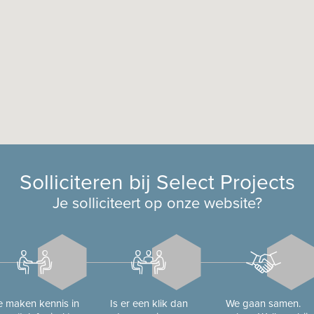
Solliciteren bij Select Projects
Je solliciteert op onze website?
 maken kennis in
Is er een klik dan
We gaan samen.