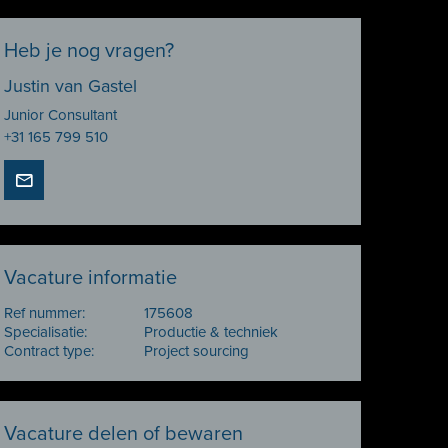
Heb je nog vragen?
Justin van Gastel
Junior Consultant
+31 165 799 510
Vacature informatie
Ref nummer:
175608
Specialisatie:
Productie & techniek
Contract type:
Project sourcing
Vacature delen of bewaren