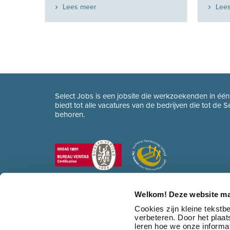
Lees meer
Lee
Select Jobs is een jobsite die werkzoekenden in éé
biedt tot alle vacatures van de bedrijven die tot de 
behoren.
Welkom! Deze website ma
Cookies zijn kleine tekst
verbeteren. Door het plaa
leren hoe we onze informat