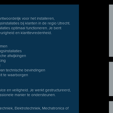
ntwoordelijk voor het installeren,
nstallaties bij klanten in de regio Utrecht.
allaties optimaal functioneren. Je bent
eurigheid en klanttevredenheid.
temen
gsinstallaties
sche afwijkingen
king
d
van technische bevindingen
it te waarborgen
ce en veiligheid. Je werkt gestructureerd,
ssionele manier te ondersteunen.
echniek, Elektrotechniek, Mechatronica of