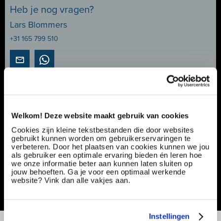
Heb je nog vragen?
Lars Blommers
+31 165 799 510
Servicemonteur Control Systems
Scheepsbouw | €2.800 - €4.000
Welkom! Deze website maakt gebruik van cookies
Ref nummer:
161227
Cookies zijn kleine tekstbestanden die door websites
Specialisatie:
Productie & techniek
gebruikt kunnen worden om gebruikerservaringen te
Contract type:
Project sourcing
verbeteren. Door het plaatsen van cookies kunnen we jou
als gebruiker een optimale ervaring bieden én leren hoe
we onze informatie beter aan kunnen laten sluiten op
Vacature delen of bewaren
jouw behoeften. Ga je voor een optimaal werkende
website? Vink dan alle vakjes aan.
Instellingen