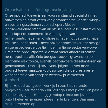
Organisatie- en afdelingomschrijving
Onze opdrachtgever is een vooraanstaand specialist in het
ontwerpen en produceren van geavanceerde voortstuwings-
en besturingssystemen voor schepen. Met een
indrukwekkende staat van dienst in succesvolle installaties op
uiteenlopende commerciële vaartuigen – van
binnenvaartschepen en offshore schepen tot baggerschepen
en luxe superjachten – heeft onze opdrachtgever een stevige
en gerespecteerde positie in de maritieme sector verworven.
Het brede productportfolio omvat onder andere krachtige
roerpropellers, efficiënte boegschroeven, geavanceerde
maritieme elektronica, evenals betrouwbare dieselmotoren en
generatorsets. Dankzij deze veelzijdigheid levert onze
opdrachtgever maatwerkoplossingen die de prestaties en
wendbaarheid van schepen wereldwijd verbeteren.
Aanbod
Bij onze opdrachtgever, werk je in een inspirerende
omgeving waar meer dan 180 collega’s met plezier en passie
aan de slag gaan. Hier krijg je volop ruimte om jezelf te
ontwikkelen en je eigen ideeën in te brengen. Daarnaast
mag je rekenen op: