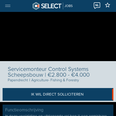
NL
JOBS
Servicemonteur Control Systems
Scheepsbouw | €2.800 - €4.000
Papendrecht
I
Agriculture- Fishing & Forestry
IK WIL DIRECT SOLLICITEREN
Functieomschrijving