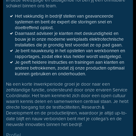
In deze veelzijdige en uitdagende rol ben jij een onmisbare
schakel binnen ons team.
Het vakkundig in bedrijf stellen van geavanceerde
systemen en bent de expert die storingen snel en
doeltreffend oplost.
Daarnaast adviseer je klanten met deskundigheid en
bouw je in onze moderne werkplaats elektrotechnische
installaties die je grondig test voordat ze op pad gaan.
Je bent nauwkeurig in het opstellen van werkbonnen en
rapportages, zodat elke klus helder wordt vastgelegd.
Je geeft heldere instructies en trainingen aan klanten en
andere betrokkenen, zodat zij onze producten optimaal
kunnen gebruiken en onderhouden.
Na een korte inwerkperiode groei je door naar een
zelfstandige functie, ondersteund door onze ervaren Service
Coördinator. Het team kenmerkt zich door een open cultuur
waarin kennis delen en samenwerken centraal staan. Je hebt
directe toegang tot de testfaciliteiten, Research &
Development en de productielijnen, waardoor je altijd up-to-
date blijft en nauw verbonden bent met je collega’s en de
nieuwste innovaties binnen het bedrijf.
Profiel