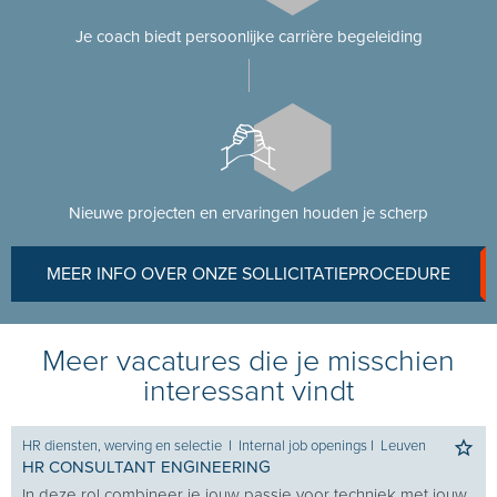
Je coach biedt persoonlijke carrière begeleiding
Nieuwe projecten en ervaringen houden je scherp
MEER INFO OVER ONZE SOLLICITATIEPROCEDURE
Meer vacatures die je misschien
interessant vindt
HR diensten, werving en selectie
I
Internal job openings
I
Leuven
HR CONSULTANT ENGINEERING
In deze rol combineer je jouw passie voor techniek met jouw