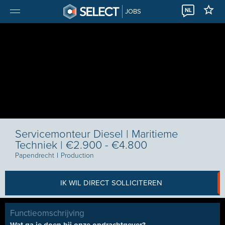
NL
JOBS
Servicemonteur Diesel | Maritieme
Techniek | €2.900 - €4.800
Papendrecht
I
Production
IK WIL DIRECT SOLLICITEREN
Functieomschrijving