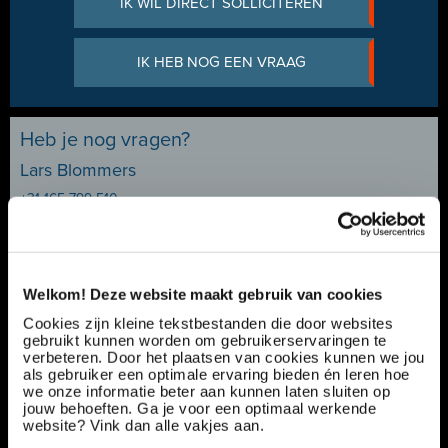
IK WIL DIRECT SOLLICITEREN
IK HEB NOG EEN VRAAG
Heb je nog vragen?
Lars Blommers
+31 165 799 510
Welkom! Deze website maakt gebruik van cookies
Servicemonteur Diesel | Maritieme Techniek |
Cookies zijn kleine tekstbestanden die door websites
€2.900 - €4.800
gebruikt kunnen worden om gebruikerservaringen te
verbeteren. Door het plaatsen van cookies kunnen we jou
Ref nummer:
171761
als gebruiker een optimale ervaring bieden én leren hoe
Specialisatie:
Productie & techniek
we onze informatie beter aan kunnen laten sluiten op
Contract type:
Project sourcing
jouw behoeften. Ga je voor een optimaal werkende
website? Vink dan alle vakjes aan.