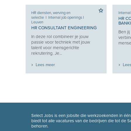
HR diensten, werving en
Interna
selectie
I
Internal job openings
I
HR C
Leuven
BANK
HR CONSULTANT ENGINEERING
Ben ji
Je
In deze rol combineer je jouw
verbin
e je
passie voor techniek met jouw
mensen
eekt
talent voor mensgerichte
rekrutering. Je...
Lees meer
Lee
Select Jobs is een jobsite die werkzoekenden in éé
biedt tot alle vacatures van de bedrijven die tot de 
behoren.