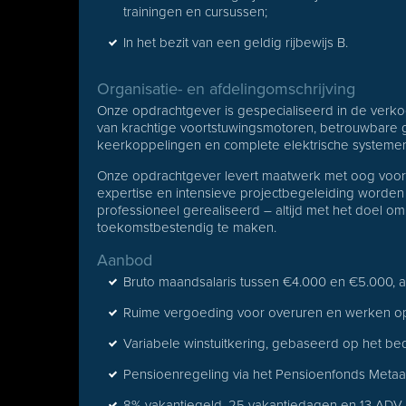
trainingen en cursussen;
In het bezit van een geldig rijbewijs B.
Organisatie- en afdelingomschrijving
Onze opdrachtgever is gespecialiseerd in de verko
van krachtige voortstuwingsmotoren, betrouwbare
keerkoppelingen en complete elektrische systeme
Onze opdrachtgever levert maatwerk met oog voor de
expertise en intensieve projectbegeleiding worde
professioneel gerealiseerd – altijd met het doel om 
toekomstbestendig te maken.
Aanbod
Bruto maandsalaris tussen €4.000 en €5.000, af
Ruime vergoeding voor overuren en werken o
Variabele winstuitkering, gebaseerd op het bedr
Pensioenregeling via het Pensioenfonds Metaa
8% vakantiegeld, 25 vakantiedagen en 13 ADV