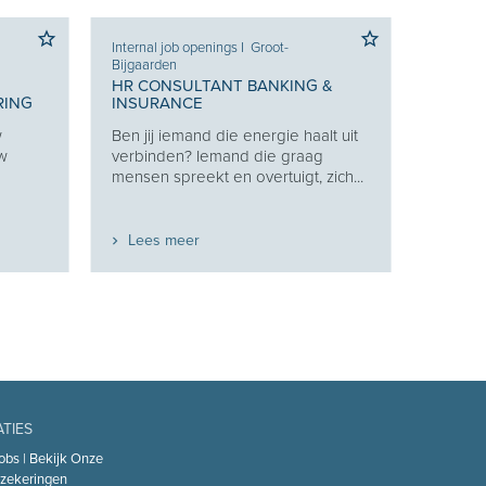
Internal job openings
I
Groot-
Bijgaarden
HR CONSULTANT BANKING &
RING
INSURANCE
w
Ben jij iemand die energie haalt uit
uw
verbinden? Iemand die graag
mensen spreekt en overtuigt, zich...
Lees meer
ATIES
obs | Bekijk Onze
zekeringen