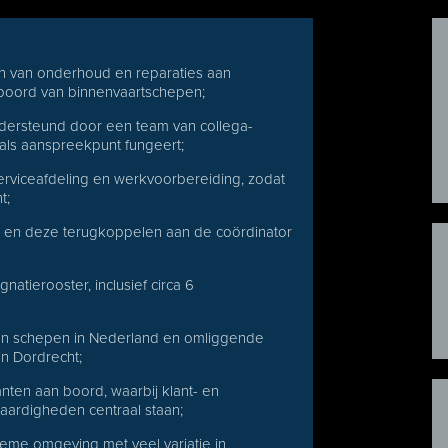
en van onderhoud en reparaties aan
 boord van binnenvaartschepen;
 ondersteund door een team van collega-
 als aanspreekpunt fungeert;
erviceafdeling en werkvoorbereiding, zodat
t;
es en deze terugkoppelen aan de coördinator
atierooster, inclusief circa 6
an schepen in Nederland en omliggende
in Dordrecht;
anten aan boord, waarbij klant- en
aardigheden centraal staan;
eme omgeving met veel variatie in