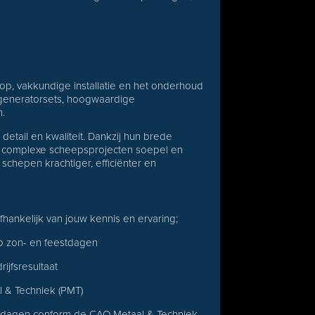
op, vakkundige installatie en het onderhoud
 generatorsets, hoogwaardige
n.
tail en kwaliteit. Dankzij hun brede
n complexe scheepsprojecten soepel en
schepen krachtiger, efficiënter en
hankelijk van jouw kennis en ervaring;
p zon- en feestdagen
ijfsresultaat
l & Techniek (PMT)
-dagen conform de CAO Metaal & Techniek