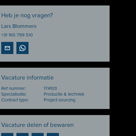
Heb je nog vragen?
Lars Blommers
+31 165 799 510
Vacature informatie
Ref nummer:
174103
Specialisatie:
Productie & techniek
Contract type:
Project sourcing
Vacature delen of bewaren