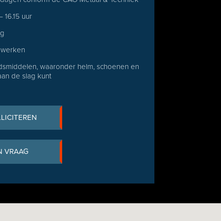
 16.15 uur
ng
l werken
idsmiddelen, waaronder helm, schoenen en
aan de slag kunt
LLICITEREN
N VRAAG