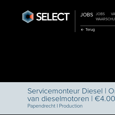
JOBS
JOBS
V
WAARSCHUW
Terug
Servicemonteur Diesel | 
van dieselmotoren | €4.0
Papendrecht
I
Production