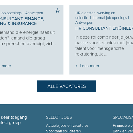
l job openings
I
Antwerpen
HR diensten, werving en
selectie
I
Internal job openings
I
ONSULTANT FINANCE,
Antwerpen
ING & INSURANCE
HR CONSULTANT ENGINEE
j iemand die energie haalt uit
In deze rol combineer je jou
den? Iemand die graag
passie voor techniek met jo
 spreekt en overtuigt, zich...
talent voor mensgerichte
rekrutering. Je...
s meer
Lees meer
ALLE VACATURES
n keer toegang
SELECT JOBS
SPECIALIS
Select groep
Actuele jobs en vacatures
Financiële J
Spontaan solliciteren
Bank en Ver