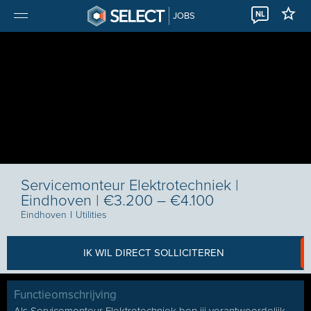
NL
JOBS
Servicemonteur Elektrotechniek |
Eindhoven | €3.200 – €4.100
Eindhoven
I
Utilities
IK WIL DIRECT SOLLICITEREN
Functieomschrijving