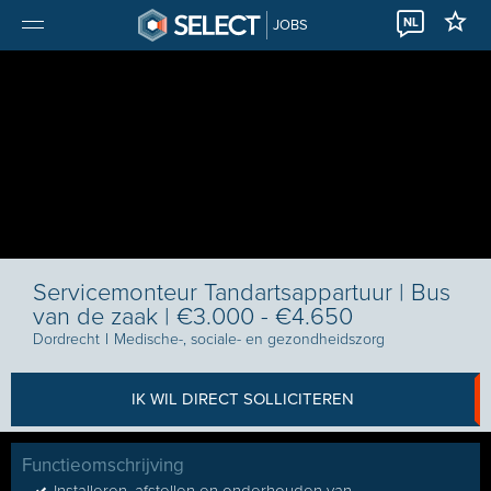
NL
JOBS
Servicemonteur Tandartsappartuur | Bus
van de zaak | €3.000 - €4.650
Dordrecht
I
Medische-, sociale- en gezondheidszorg
IK WIL DIRECT SOLLICITEREN
Functieomschrijving