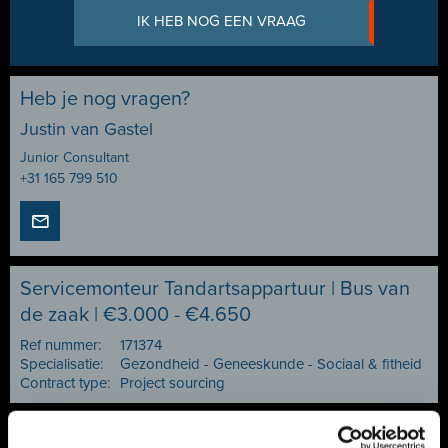
IK HEB NOG EEN VRAAG
Heb je nog vragen?
Justin van Gastel
Junior Consultant
+31 165 799 510
Servicemonteur Tandartsappartuur | Bus van
de zaak | €3.000 - €4.650
Ref nummer:
171374
Specialisatie:
Gezondheid - Geneeskunde - Sociaal & fitheid
Contract type:
Project sourcing
Vacature delen of bewaren