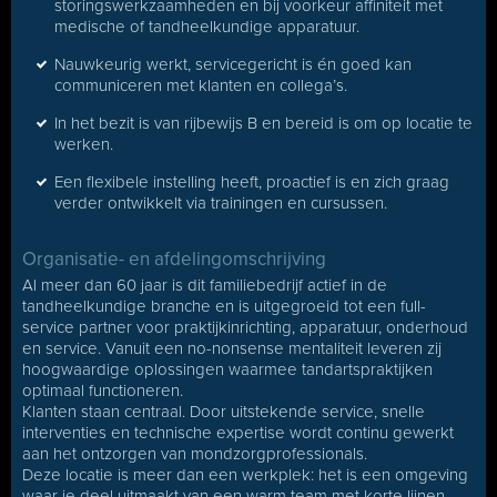
storingswerkzaamheden en bij voorkeur affiniteit met
medische of tandheelkundige apparatuur.
Nauwkeurig werkt, servicegericht is én goed kan
communiceren met klanten en collega’s.
In het bezit is van rijbewijs B en bereid is om op locatie te
werken.
Een flexibele instelling heeft, proactief is en zich graag
verder ontwikkelt via trainingen en cursussen.
Organisatie- en afdelingomschrijving
Al meer dan 60 jaar is dit familiebedrijf actief in de
tandheelkundige branche en is uitgegroeid tot een full-
service partner voor praktijkinrichting, apparatuur, onderhoud
en service. Vanuit een no-nonsense mentaliteit leveren zij
hoogwaardige oplossingen waarmee tandartspraktijken
optimaal functioneren.
Klanten staan centraal. Door uitstekende service, snelle
interventies en technische expertise wordt continu gewerkt
aan het ontzorgen van mondzorgprofessionals.
Deze locatie is meer dan een werkplek: het is een omgeving
waar je deel uitmaakt van een warm team met korte lijnen,