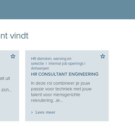
nt vindt
HR diensten, werving en
selectie
I
Internal job openings
I
Antwerpen
HR CONSULTANT ENGINEERING
lt uit
In deze rol combineer je jouw
g
passie voor techniek met jouw
ich...
talent voor mensgerichte
rekrutering. Je...
Lees meer