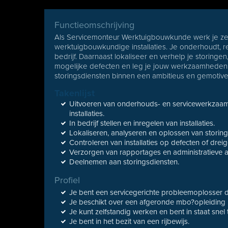
Functieomschrijving
Als Servicemonteur Werktuigbouwkunde werk je ze
werktuigbouwkundige installaties. Je onderhoudt, repa
bedrijf. Daarnaast lokaliseer en verhelp je storinge
mogelijke defecten en leg je jouw werkzaamheden sch
storingsdiensten binnen een ambitieus en gemotiv
Takenlijst
Uitvoeren van onderhouds- en servicewerkzaa
installaties.
In bedrijf stellen en inregelen van installaties.
Lokaliseren, analyseren en oplossen van storing
Controleren van installaties op defecten of dr
Verzorgen van rapportages en administratieve a
Deelnemen aan storingsdiensten.
Profiel
Je bent een servicegerichte probleemoplosser d
Je beschikt over een afgeronde mbo?opleiding 
Je kunt zelfstandig werken en bent in staat snel t
Je bent in het bezit van een rijbewijs.