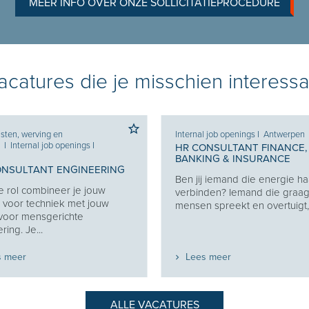
MEER INFO OVER ONZE SOLLICITATIEPROCEDURE
catures die je misschien interessa
sten, werving en
Internal job openings
I
Antwerpen
e
I
Internal job openings
I
HR CONSULTANT FINANCE,
BANKING & INSURANCE
ONSULTANT ENGINEERING
Ben jij iemand die energie haa
e rol combineer je jouw
verbinden? Iemand die graa
 voor techniek met jouw
mensen spreekt en overtuigt, z
 voor mensgerichte
ring. Je...
s meer
Lees meer
ALLE VACATURES