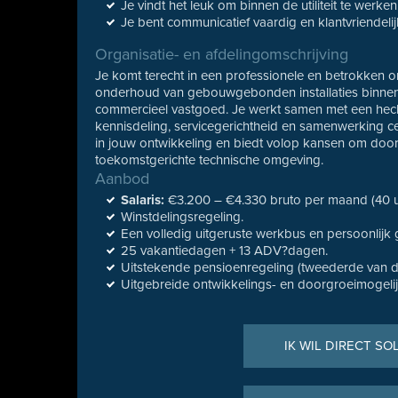
Je vindt het leuk om binnen de utiliteit te werken
Je bent communicatief vaardig en klantvriendelij
Organisatie- en afdelingomschrijving
Je komt terecht in een professionele en betrokken or
onderhoud van gebouwgebonden installaties binnen 
commercieel vastgoed. Je werkt samen met een hecht
kennisdeling, servicegerichtheid en samenwerking cen
in jouw ontwikkeling en biedt volop kansen om doo
toekomstgerichte technische omgeving.
Aanbod
Salaris:
€3.200 – €4.330 bruto per maand (40 uur
Winstdelingsregeling.
Een volledig uitgeruste werkbus en persoonlijk
25 vakantiedagen + 13 ADV?dagen.
Uitstekende pensioenregeling (tweederde van d
Uitgebreide ontwikkelings- en doorgroeimogelij
IK WIL DIRECT SO