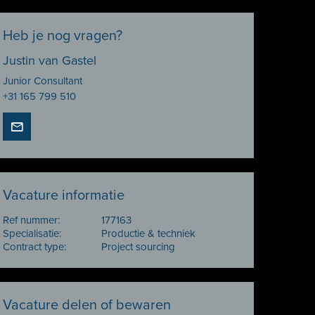
Heb je nog vragen?
Justin van Gastel
Junior Consultant
+31 165 799 510
Vacature informatie
Ref nummer:
177163
Specialisatie:
Productie & techniek
Contract type:
Project sourcing
Vacature delen of bewaren