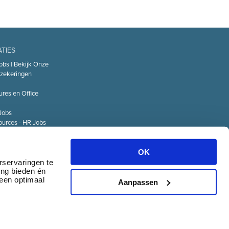
ATIES
obs | Bekijk Onze
zekeringen
ures en Office
Jobs
urces - HR Jobs
or
Technology – IT
OK
Logistiek Jobs
rservaringen te
ing bieden én
& communicatie
 een optimaal
Aanpassen