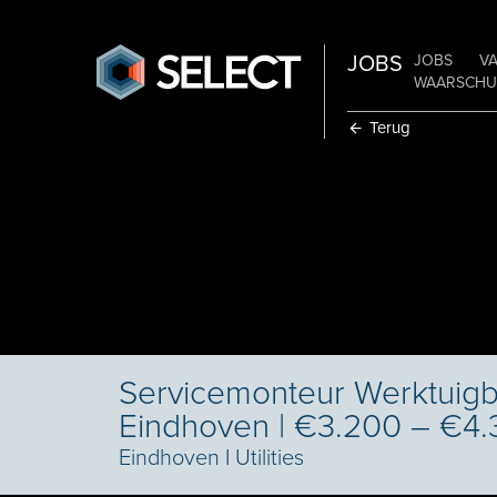
JOBS
JOBS
V
WAARSCHUW
Terug
Servicemonteur Werktuig
Eindhoven | €3.200 – €4.
Eindhoven
I
Utilities