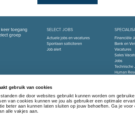
n keer toegang
SELECT JOBS
SPECIALIS
Select groep
Actuele jobs en vacatures
Financiële J
Spontaan solliciteren
Bank en Ver
Job alert
Vacatures
Sales Vacat
Jobs
Technische 
Human Reso
De Zorgsect
Information 
akt gebruik van cookies
Jobs
Transport & 
bestanden die door websites gebruikt kunnen worden om gebruike
tsen van cookies kunnen we jou als gebruiker een optimale ervar
Marketing 
ie beter aan kunnen laten sluiten op jouw behoeften. Ga je voor
Jobs
n alle vakjes aan.
•
Privacy policy
•
Algemene voorwaarden