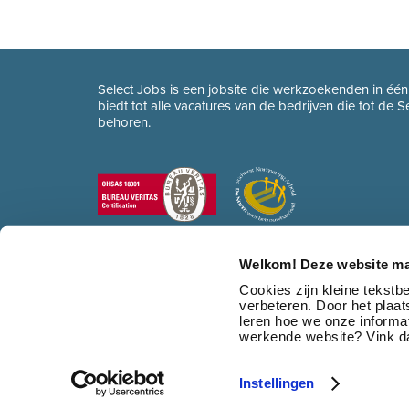
Select Jobs is een jobsite die werkzoekenden in éé
biedt tot alle vacatures van de bedrijven die tot de 
behoren.
Welkom! Deze website ma
Cookies zijn kleine tekst
verbeteren. Door het plaa
leren hoe we onze informat
werkende website? Vink da
Instellingen
© 2026 Select Jobs
•
Sitemap
•
HR dienstverlening
•
Contact