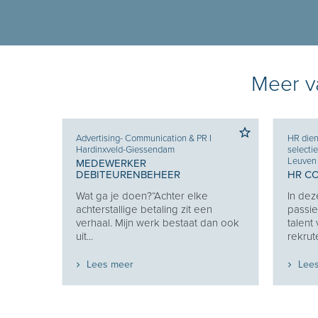
Meer va
nde
Advertising- Communication & PR
I
HR dien
Hardinxveld-Giessendam
selecti
 &
Leuven
MEDEWERKER
DEBITEURENBEHEER
HR C
lt uit
Wat ga je doen?“Achter elke
In dez
g
achterstallige betaling zit een
passie
zich...
verhaal. Mijn werk bestaat dan ook
talent
uit...
rekrute
Lees meer
Lee