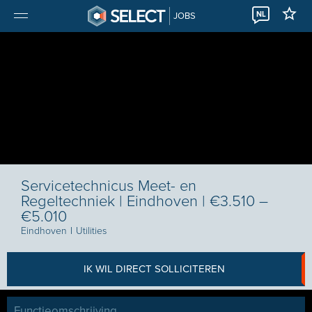
NL
JOBS
Servicetechnicus Meet- en
Regeltechniek | Eindhoven | €3.510 –
€5.010
Eindhoven
I
Utilities
IK WIL DIRECT SOLLICITEREN
Functieomschrijving