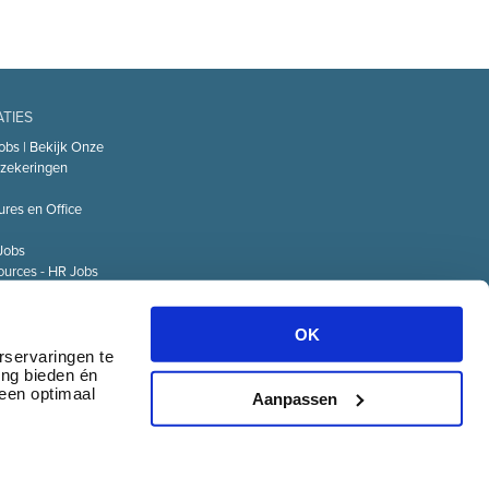
ATIES
obs | Bekijk Onze
zekeringen
ures en Office
Jobs
urces - HR Jobs
or
Technology – IT
OK
Logistiek Jobs
rservaringen te
ing bieden én
& communicatie
 een optimaal
Aanpassen