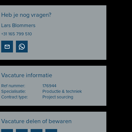
Heb je nog vragen?
Lars Blommers
+31 165 799 510
Vacature informatie
Ref nummer:
176944
Specialisatie:
Productie & techniek
Contract type:
Project sourcing
Vacature delen of bewaren