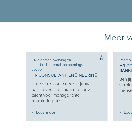
Meer va
HR diensten, werving en
Interna
selectie
I
Internal job openings
I
HR C
Leuven
BANK
HR CONSULTANT ENGINEERING
Ben ji
Je
In deze rol combineer je jouw
verbin
e je
passie voor techniek met jouw
mensen
eekt
talent voor mensgerichte
rekrutering. Je...
Lees meer
Lee