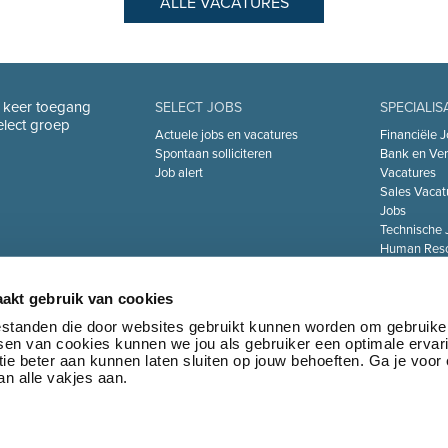
ALLE VACATURES
n keer toegang
SELECT JOBS
SPECIALIS
Select groep
Actuele jobs en vacatures
Financiële J
Spontaan solliciteren
Bank en Ver
Job alert
Vacatures
Sales Vacat
Jobs
Technische 
Human Reso
De Zorgsect
Information 
akt gebruik van cookies
Jobs
Transport & 
bestanden die door websites gebruikt kunnen worden om gebruike
tsen van cookies kunnen we jou als gebruiker een optimale ervar
Marketing 
ie beter aan kunnen laten sluiten op jouw behoeften. Ga je voor
Jobs
n alle vakjes aan.
•
Privacy policy
•
Algemene voorwaarden