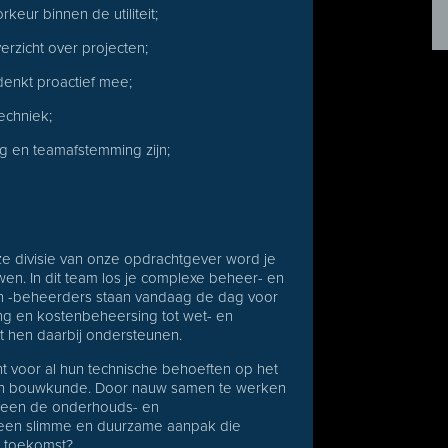
rkeur binnen de utiliteit;
erzicht over projecten;
 denkt proactief mee;
echniek;
g en teamafstemming zijn;
eze divisie van onze opdrachtgever word je
n. In dit team los je complexe beheer- en
 -beheerders staan vandaag de dag voor
ing en kostenbeheersing tot wet- en
nt hen daarbij ondersteunen.
t voor al hun technische behoeften op het
en bouwkunde. Door nauw samen te werken
lleen de onderhouds- en
 een slimme en duurzame aanpak die
e toekomst?