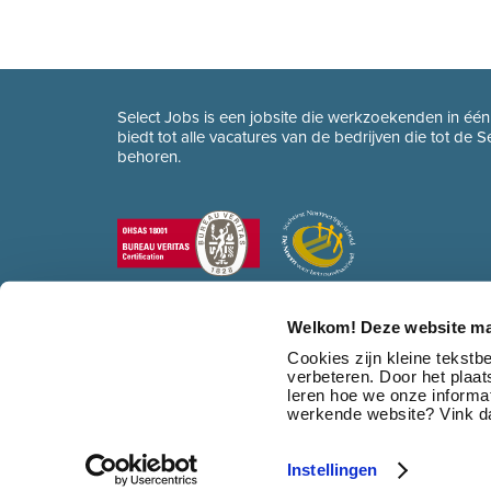
Select Jobs is een jobsite die werkzoekenden in éé
biedt tot alle vacatures van de bedrijven die tot de 
behoren.
Welkom! Deze website ma
Cookies zijn kleine tekst
verbeteren. Door het plaa
leren hoe we onze informat
werkende website? Vink da
Instellingen
© 2026 Select Jobs
•
Sitemap
•
HR dienstverlening
•
Contact