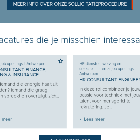
MEER INFO OVER ONZE SOLLICITATIEPROCEDURE
catures die je misschien interessa
l job openings
I
Antwerpen
HR diensten, werving en
selectie
I
Internal job openings
I
ONSULTANT FINANCE,
Antwerpen
ING & INSURANCE
HR CONSULTANT ENGINEE
j iemand die energie haalt uit
In deze rol combineer je jou
den? Iemand die graag
passie voor techniek met jo
 spreekt en overtuigt, zich...
talent voor mensgerichte
rekrutering. Je...
s meer
Lees meer