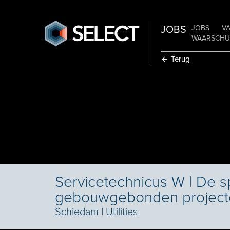
JOBS
JOBS
V
WAARSCHUW
Terug
Servicetechnicus W | De sp
gebouwgebonden projecte
Schiedam
I
Utilities