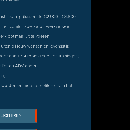
instuitkering (tussen de €2.900 - €4.800
am en comfortabel woon-werkverkeer;
rk optimaal uit te voeren;
iten bij jouw wensen en levensstijl;
eer dan 1.250 opleidingen en trainingen;
antie- en ADV-dagen;
ng;
worden en mee te profiteren van het
LLICITEREN