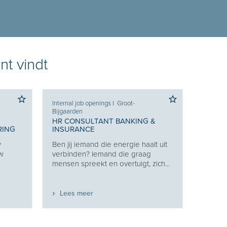
nt vindt
Internal job openings
I
Groot-
Bijgaarden
HR CONSULTANT BANKING &
RING
INSURANCE
w
Ben jij iemand die energie haalt uit
uw
verbinden? Iemand die graag
mensen spreekt en overtuigt, zich...
Lees meer