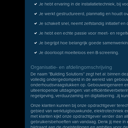
Je hebt ervaring in de installatietechniek, bij voo
Je werkt gestructureerd, planmatig en houdt ov
Je schakelt snel, neemt zelfstandig initiatief en
Je hebt een echte passie voor meet- en regelt
Je begrijpt hoe belangrijk goede samenwerkin
Je doorloopt moeiteloos een B-screening.
Organisatie- en afdelingomschrijving
De naam “Building Solutions” zegt het al: binnen d
volledig ondergedompeld in de wereld van gebouwe
onderhoudsvraagstukken op. Gebouweigenaren en
uiteenlopende uitdagingen: van efficiëntieverbeter
regelgeving, verduurzaming en digitalisering. Jij ku
Onze klanten kunnen bij onze opdrachtgever terech
gebied van werktuigbouwkunde, elektrotechniek 
met klanten kijkt onze opdrachtgever verder dan a
gebruikersbehoeften van vandaag. Denk jij mee in
bijdraagt aan de doelstellingen en ambities voor d