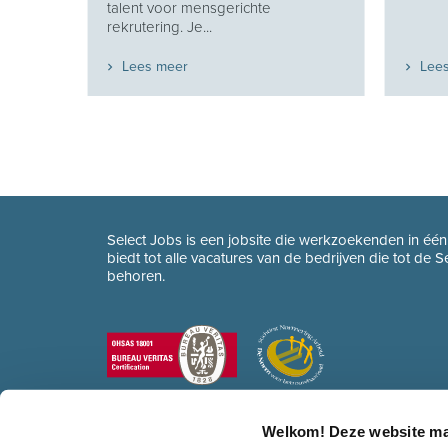
eekt
talent voor mensgerichte
rekrutering. Je...
Lees meer
Lee
Select Jobs is een jobsite die werkzoekenden in éé
biedt tot alle vacatures van de bedrijven die tot de 
behoren.
Welkom! Deze website ma