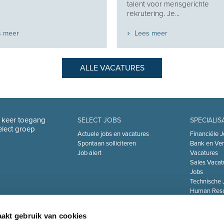
talent voor mensgerichte
rekrutering. Je...
s meer
Lees meer
ALLE VACATURES
n keer toegang
SELECT JOBS
SPECIALIS
Select groep
Actuele jobs en vacatures
Financiële J
Spontaan solliciteren
Bank en Ver
Job alert
Vacatures
Sales Vacat
Jobs
Technische 
Human Reso
De Zorgsect
Information 
akt gebruik van cookies
Jobs