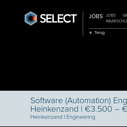
JOBS
JOBS
V
WAARSCHUW
Terug
Software (Automation) Eng
Heinkenzand | €3.500 – 
Heinkenzand
I
Engineering