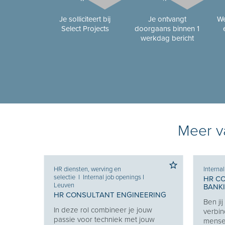
Je solliciteert bij
Je ontvangt
We
Select Projects
doorgaans binnen 1
werkdag bericht
Meer va
HR diensten, werving en
Interna
selectie
I
Internal job openings
I
HR C
Leuven
BANK
HR CONSULTANT ENGINEERING
Ben ji
Je
In deze rol combineer je jouw
verbin
e je
passie voor techniek met jouw
mensen