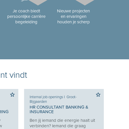
Je coach biedt
Nieuwe projecten
persoonlijke carrière
en ervaringen
begeleiding
houden je scherp
nt vindt
Internal job openings
I
Groot-
Bijgaarden
HR CONSULTANT BANKING &
RING
INSURANCE
w
Ben jij iemand die energie haalt uit
uw
verbinden? Iemand die graag