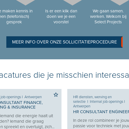
 maken kennis in
Is er een klik dan
We gaan samen.
een (telefonisch)
doen we je een
werken. Welkom bij
gesprek
voorstel
Select Projects
MEER INFO OVER ONZE SOLLICITATIEPROCEDURE
catures die je misschien interessa
l job openings
I
Antwerpen
HR diensten, werving en
selectie
I
Internal job openings
I
ONSULTANT FINANCE,
Antwerpen
ING & INSURANCE
HR CONSULTANT ENGINEE
j iemand die energie haalt uit
In deze rol combineer je jou
den? Iemand die graag
passie voor techniek met jo
 spreekt en overtuigt, zich...