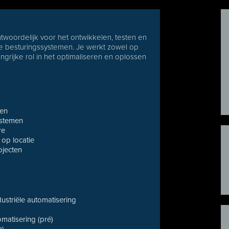
twoordelijk voor het ontwikkelen, testen en
che besturingssystemen. Je werkt zowel op
angrijke rol in het optimaliseren en oplossen
men
ystemen
re
 op locatie
ojecten
ustriële automatisering
omatisering (pré)