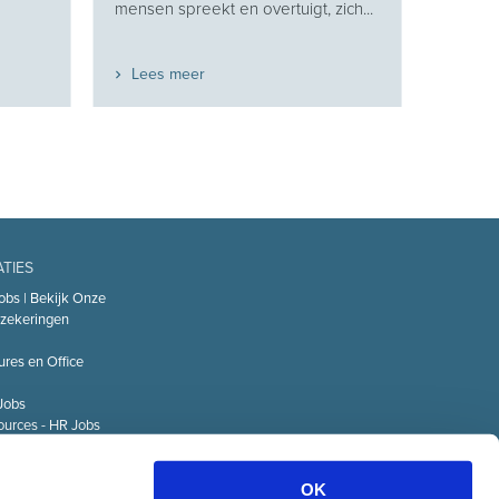
mensen spreekt en overtuigt, zich...
Lees meer
ATIES
obs | Bekijk Onze
zekeringen
ures en Office
Jobs
urces - HR Jobs
or
Technology – IT
OK