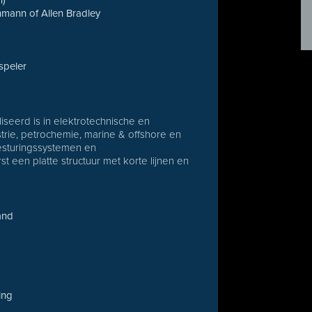
n)
mann of Allen Bradley
speler
iseerd is in elektrotechnische en
trie, petrochemie, marine & offshore en
esturingssystemen en
t een platte structuur met korte lijnen en
and
ing