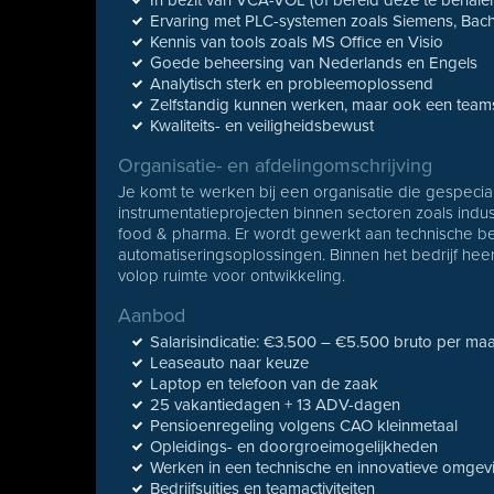
In bezit van VCA-VOL (of bereid deze te behale
Ervaring met PLC-systemen zoals Siemens, Bach
Kennis van tools zoals MS Office en Visio
Goede beheersing van Nederlands en Engels
Analytisch sterk en probleemoplossend
Zelfstandig kunnen werken, maar ook een team
Kwaliteits- en veiligheidsbewust
Organisatie- en afdelingomschrijving
Je komt te werken bij een organisatie die gespecial
instrumentatieprojecten binnen sectoren zoals indus
food & pharma. Er wordt gewerkt aan technische b
automatiseringsoplossingen. Binnen het bedrijf heers
volop ruimte voor ontwikkeling.
Aanbod
Salarisindicatie: €3.500 – €5.500 bruto per ma
Leaseauto naar keuze
Laptop en telefoon van de zaak
25 vakantiedagen + 13 ADV-dagen
Pensioenregeling volgens CAO kleinmetaal
Opleidings- en doorgroeimogelijkheden
Werken in een technische en innovatieve omgev
Bedrijfsuitjes en teamactiviteiten