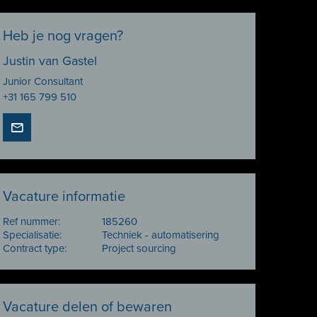
Heb je nog vragen?
Justin van Gastel
Junior Consultant
+31 165 799 510
Vacature informatie
Ref nummer:
185260
Specialisatie:
Techniek - automatisering
Contract type:
Project sourcing
Vacature delen of bewaren