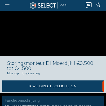
NL
JOBS
Storingsmonteur E | Moerdijk | €3.500
tot €4.500
Moerdijk
I
Engineering
IK WIL DIRECT SOLLICITEREN
Functieomschrijving