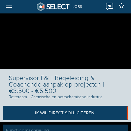
NL
JOBS
Supervisor E&I | Begeleiding &
Coachende aanpak op projecten |
€3.500 - €5.500
Rotterdam
I
Chemische en petrochemische industrie
IK WIL DIRECT SOLLICITEREN
Functieomschrijving