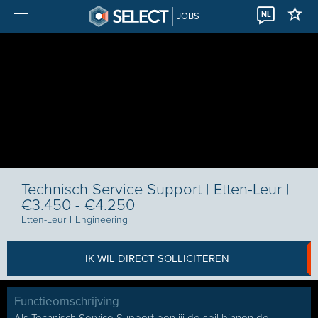
NL
JOBS
Technisch Service Support | Etten-Leur |
€3.450 - €4.250
Etten-Leur
I
Engineering
IK WIL DIRECT SOLLICITEREN
Functieomschrijving