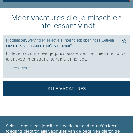
Meer vacatures die je misschien
interessant vindt
HR diensten, werving en selectie
I
Internal job openings
I
Leuven
HR CONSULTANT ENGINEERING
In deze rol combineer je jouw passie voor techniek met jouw
talent voor mensgerichte rekrutering. Je...
Lees meer
ALLE VACATURES
Select Jobs is een jobsite die werkzoekenden in één keer
toegang biedt tot alle vacatures van de bedrijven die tot de