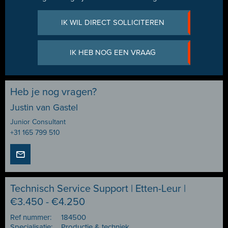
IK WIL DIRECT SOLLICITEREN
IK HEB NOG EEN VRAAG
Heb je nog vragen?
Justin van Gastel
Junior Consultant
+31 165 799 510
Technisch Service Support | Etten-Leur |
€3.450 - €4.250
Ref nummer:
184500
Specialisatie:
Productie & techniek