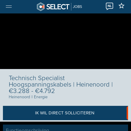
NL
JOBS
Technisch Specialist
Hoogspanningskabels | Heinenoord |
€3.288 - €4.792
Heinenoord
I
Energie
IK WIL DIRECT SOLLICITEREN
Functieomschrijving