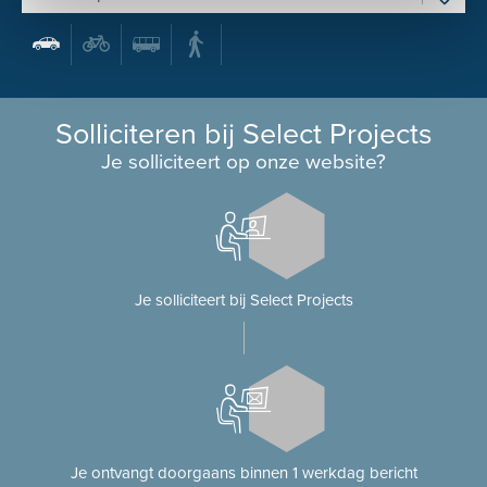
Solliciteren bij Select Projects
Je solliciteert op onze website?
Je solliciteert bij Select Projects
Je ontvangt doorgaans binnen 1 werkdag bericht