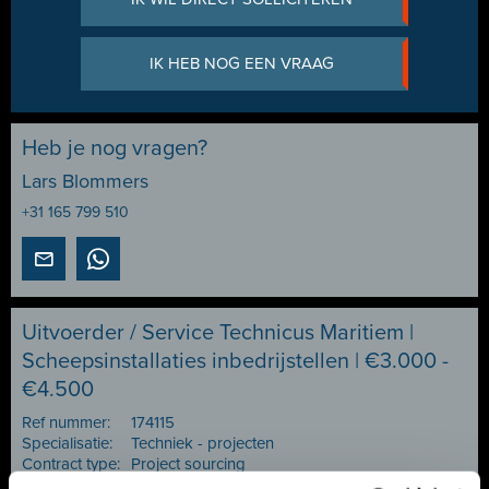
IK HEB NOG EEN VRAAG
Heb je nog vragen?
Lars Blommers
+31 165 799 510
Uitvoerder / Service Technicus Maritiem |
Scheepsinstallaties inbedrijstellen | €3.000 -
€4.500
Ref nummer:
174115
Specialisatie:
Techniek - projecten
Contract type:
Project sourcing