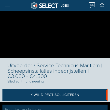
NL
JOBS
Uitvoerder / Service Technicus Maritiem |
Scheepsinstallaties inbedrijstellen |
€3.000 - €4.500
Sliedrecht
I
Engineering
IK WIL DIRECT SOLLICITEREN
Functieomschrijving