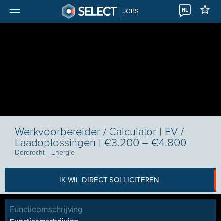
NL
JOBS
Werkvoorbereider / Calculator | EV /
Laadoplossingen | €3.200 – €4.800
Dordrecht
I
Energie
IK WIL DIRECT SOLLICITEREN
Functieomschrijving