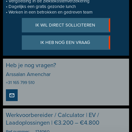
• Vergoeding in de ziektekostenverzekering
• Dagelijks een gratis gezonde lunch
• Werken in een betrokken en gedreven team
IK WIL DIRECT SOLLICITEREN
IK HEB NOG EEN VRAAG
Heb je nog vragen?
Arssalan Amenchar
+31 165 799 510
Werkvoorbereider / Calculator | EV /
Laadoplossingen | €3.200 – €4.800
Ref nummer:
174060