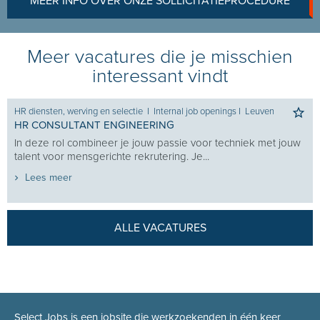
MEER INFO OVER ONZE SOLLICITATIEPROCEDURE
Meer vacatures die je misschien
interessant vindt
HR diensten, werving en selectie
I
Internal job openings
I
Leuven
HR CONSULTANT ENGINEERING
In deze rol combineer je jouw passie voor techniek met jouw
talent voor mensgerichte rekrutering. Je...
Lees meer
ALLE VACATURES
Select Jobs is een jobsite die werkzoekenden in één keer