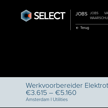
JOBS
JOBS
V
WAARSCHUW
Terug
Werkvoorbereider Elektro
€3.615 – €5.160
Amsterdam
I
Utilities