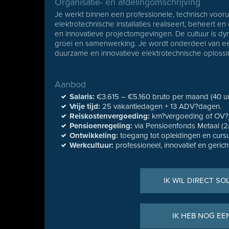
Organisatie- en afdelingomschrijving
Je werkt binnen een professionele, technisch vooru
elektrotechnische installaties realiseert, beheert en 
en innovatieve projectomgevingen. De cultuur is dyna
groei en samenwerking. Je wordt onderdeel van een
duurzame en innovatieve elektrotechnische oplossi
Aanbod
Salaris:
€3.615 – €5.160 bruto per maand (40 uur
Vrije tijd:
25 vakantiedagen + 13 ADV?dagen.
Reiskostenvergoeding:
km?vergoeding of OV?
Pensioenregeling:
via Pensioenfonds Metaal (2/
Ontwikkeling:
toegang tot opleidingen en curs
Werkcultuur:
professioneel, innovatief en gerich
IK WIL DIRECT SO
IK HEB NOG EE