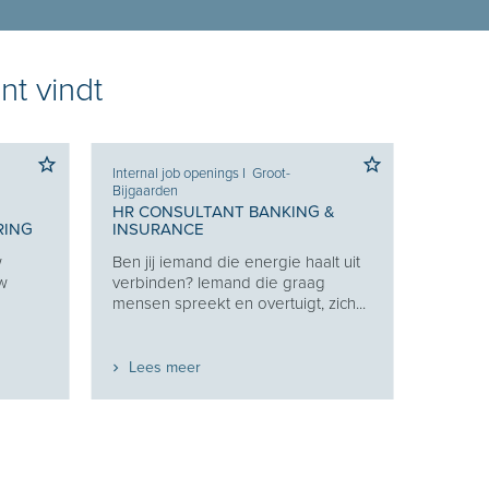
nt vindt
Internal job openings
I
Groot-
Bijgaarden
HR CONSULTANT BANKING &
RING
INSURANCE
w
Ben jij iemand die energie haalt uit
uw
verbinden? Iemand die graag
mensen spreekt en overtuigt, zich...
Lees meer