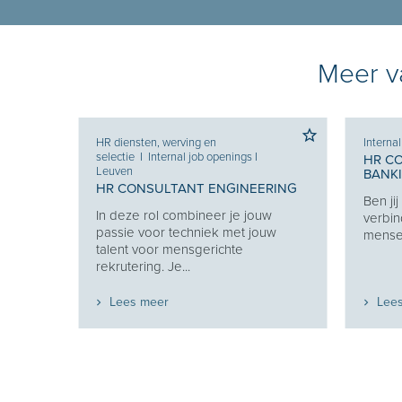
Meer va
HR diensten, werving en
Interna
selectie
I
Internal job openings
I
HR C
Leuven
BANK
HR CONSULTANT ENGINEERING
Ben ji
Je
In deze rol combineer je jouw
verbin
e je
passie voor techniek met jouw
mensen
eekt
talent voor mensgerichte
rekrutering. Je...
Lees meer
Lee