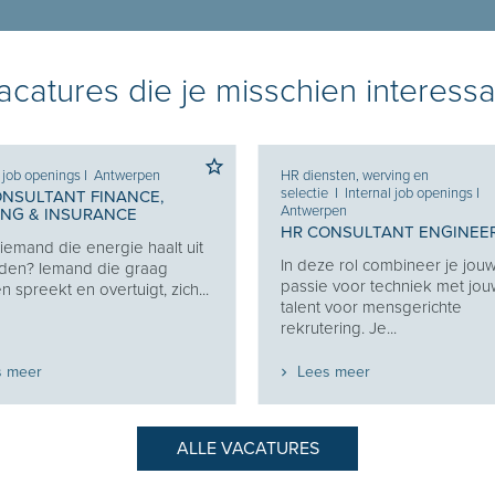
catures die je misschien interessa
l job openings
I
Antwerpen
HR diensten, werving en
selectie
I
Internal job openings
I
ONSULTANT FINANCE,
Antwerpen
ING & INSURANCE
HR CONSULTANT ENGINEE
j iemand die energie haalt uit
In deze rol combineer je jou
den? Iemand die graag
passie voor techniek met jo
 spreekt en overtuigt, zich...
talent voor mensgerichte
rekrutering. Je...
s meer
Lees meer
ALLE VACATURES