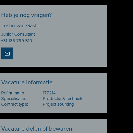
Heb je nog vragen?
Justin van Gastel
Junior Consultant
+31 165 799 510
Vacature informatie
Ref nummer:
177214
Specialisatie:
Productie & techniek
Contract type:
Project sourcing
Vacature delen of bewaren