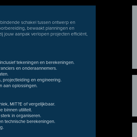
erbindende schakel tussen ontwerp en
voorbereiding, bewaakt planningen en
j jouw aanpak verlopen projecten efficiënt,
 inclusief tekeningen en berekeningen.
eranciers en onderaannemers.
aten.
projectleiding en engineering.
en aan oplossingen.
ek, MIT?E of vergelijkbaar.
 binnen utiliteit.
 sterk in organiseren.
en technische berekeningen.
g.