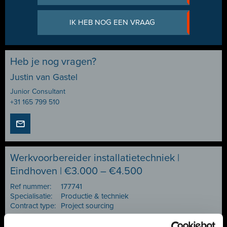
IK HEB NOG EEN VRAAG
Heb je nog vragen?
Justin van Gastel
Junior Consultant
+31 165 799 510
Werkvoorbereider installatietechniek |
Eindhoven | €3.000 – €4.500
Ref nummer:
177741
Specialisatie:
Productie & techniek
Contract type:
Project sourcing