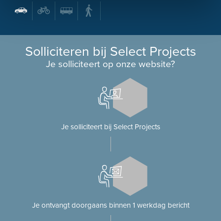
Solliciteren bij Select Projects
Je solliciteert op onze website?
Je solliciteert bij Select Projects
Je ontvangt doorgaans binnen 1 werkdag bericht