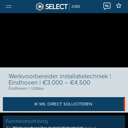
NL
JOBS
Werkvoorbereider installatietechniek |
Eindhoven | €3.000 – €4.500
Eindhoven
I
Utilities
IK WIL DIRECT SOLLICITEREN
Functieomschrijving