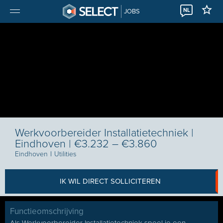
NL
JOBS
Werkvoorbereider Installatietechniek |
Eindhoven | €3.232 – €3.860
Eindhoven
I
Utilities
IK WIL DIRECT SOLLICITEREN
Functieomschrijving