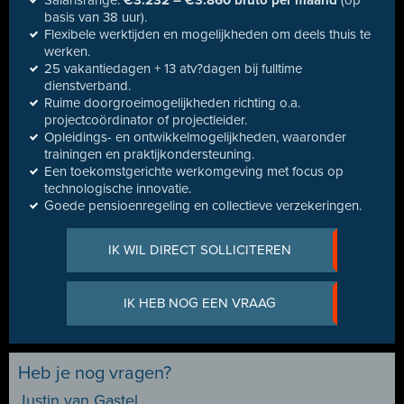
Salarisrange:
€3.232 – €3.860 bruto per maand
(op
basis van 38 uur).
Flexibele werktijden en mogelijkheden om deels thuis te
werken.
25 vakantiedagen + 13 atv?dagen bij fulltime
dienstverband.
Ruime doorgroeimogelijkheden richting o.a.
projectcoördinator of projectleider.
Opleidings- en ontwikkelmogelijkheden, waaronder
trainingen en praktijkondersteuning.
Een toekomstgerichte werkomgeving met focus op
technologische innovatie.
Goede pensioenregeling en collectieve verzekeringen.
IK WIL DIRECT SOLLICITEREN
IK HEB NOG EEN VRAAG
Heb je nog vragen?
Justin van Gastel