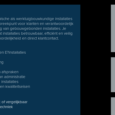
nische als werktuigbouwkundige installaties
preekpunt voor klanten en verantwoordelijk
g van gebouwgebonden installaties. Je
 installaties betrouwbaar, efficiënt en veilig
ordelijkheid en direct klantcontact.
 E?installaties
ng
n afspraken
 administratie
installaties
en kwaliteitseisen
 of vergelijkbaar
etechniek