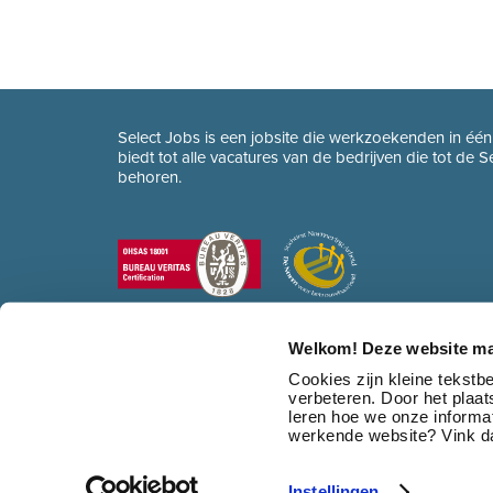
Select Jobs is een jobsite die werkzoekenden in éé
biedt tot alle vacatures van de bedrijven die tot de 
behoren.
Welkom! Deze website ma
Cookies zijn kleine tekst
verbeteren. Door het plaa
leren hoe we onze informat
werkende website? Vink da
Instellingen