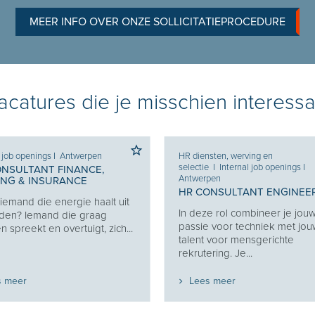
MEER INFO OVER ONZE SOLLICITATIEPROCEDURE
catures die je misschien interessa
l job openings
I
Antwerpen
HR diensten, werving en
selectie
I
Internal job openings
I
ONSULTANT FINANCE,
Antwerpen
ING & INSURANCE
HR CONSULTANT ENGINEE
j iemand die energie haalt uit
In deze rol combineer je jou
den? Iemand die graag
passie voor techniek met jo
 spreekt en overtuigt, zich...
talent voor mensgerichte
rekrutering. Je...
s meer
Lees meer