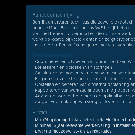
Functieomschrijving
Ben jij een ervaren technicus die zowel elektrotech
beheerst? Als Beheertechnicus W/E ben jij het aans
voor het beheer, onderhoud en de optimale werkin
werkt op locatie bij vaste klanten en zorgt ervoor dat
functioneren. Een zelfstandige rol met veel verantwo
Werkzaamheden
• Coördineren en uitvoeren van onderhoud aan W- en
• Lokaliseren en oplossen van storingen
• Aansturen van monteurs en bewaken van voortga
• Fungeren als eerste aanspreekpunt voor de klant
• Opstellen en beheren van onderhoudsplanning e
• Rapporteren van werkzaamheden en bijhouden van
• Adviseren over verbeteringen en optimalisatie van 
• Zorgen voor naleving van veiligheidsvoorschriften 
Profiel
• Mbo?4 opleiding Installatietechniek, Elektrotechniek
• Minimaal 5 jaar relevante werkervaring in installati
• Ervaring met zowel W- als E?installaties