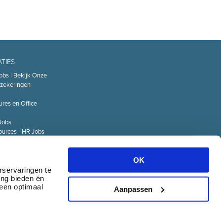
ATIES
obs | Bekijk Onze
zekeringen
ures en Office
Jobs
urces - HR Jobs
or
Technology – IT
OK
Logistiek Jobs
rservaringen te
ing bieden én
& communicatie
 een optimaal
Aanpassen