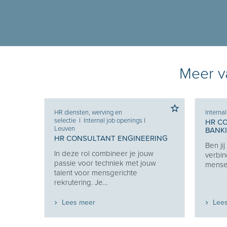
Meer va
HR diensten, werving en
Interna
selectie
I
Internal job openings
I
HR C
Leuven
BANK
HR CONSULTANT ENGINEERING
Ben ji
Je
In deze rol combineer je jouw
verbin
e je
passie voor techniek met jouw
mensen
eekt
talent voor mensgerichte
rekrutering. Je...
Lees meer
Lee