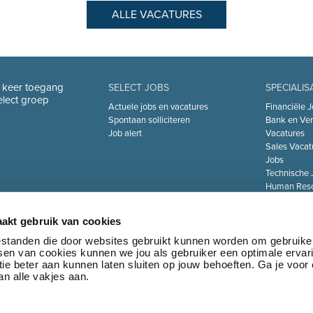
ALLE VACATURES
n keer toegang
SELECT JOBS
SPECIALIS
Select groep
Actuele jobs en vacatures
Financiële J
Spontaan solliciteren
Bank en Ver
Job alert
Vacatures
Sales Vacat
Jobs
Technische 
Human Reso
De Zorgsect
Information 
akt gebruik van cookies
Jobs
Transport & 
bestanden die door websites gebruikt kunnen worden om gebruike
tsen van cookies kunnen we jou als gebruiker een optimale ervar
Marketing 
ie beter aan kunnen laten sluiten op jouw behoeften. Ga je voor
Jobs
n alle vakjes aan.