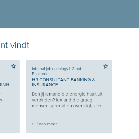
nt vindt
Internal job openings
I
Groot-
Bijgaarden
HR CONSULTANT BANKING &
RING
INSURANCE
w
Ben jij iemand die energie haalt uit
uw
verbinden? Iemand die graag
mensen spreekt en overtuigt, zich...
Lees meer