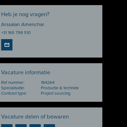
Heb je nog vragen?
Arssalan Amenchar
+31 165 799 510
Vacature informatie
Ref nummer:
184264
Specialisatie:
Productie & techniek
Contract type:
Project sourcing
Vacature delen of bewaren