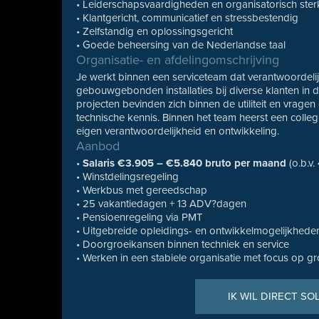
• Leiderschapsvaardigheden en organisatorisch ster
• Klantgericht, communicatief en stressbestendig
• Zelfstandig en oplossingsgericht
• Goede beheersing van de Nederlandse taal
Organisatie- en afdelingomschrijving
Je werkt binnen een serviceteam dat verantwoordeli
gebouwgebonden installaties bij diverse klanten in
projecten bevinden zich binnen de utiliteit en vra
technische kennis. Binnen het team heerst een collegi
eigen verantwoordelijkheid en ontwikkeling.
Aanbod
•
Salaris €3.905 – €5.840 bruto per maand
(o.b.v.
• Winstdelingsregeling
• Werkbus met gereedschap
• 25 vakantiedagen + 13 ADV?dagen
• Pensioenregeling via PMT
• Uitgebreide opleidings- en ontwikkelmogelijkhede
• Doorgroeikansen binnen techniek en service
• Werken in een stabiele organisatie met focus op gr
IK WIL DIRECT SO