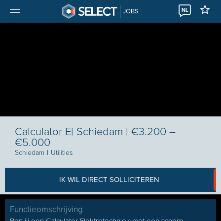
NL
JOBS
Calculator E| Schiedam | €3.200 –
€5.000
Schiedam
I
Utilities
IK WIL DIRECT SOLLICITEREN
Functieomschrijving