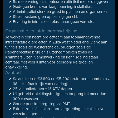
Ruime ervaring als monteur en affiniteit met leidinggeven.
Gedegen kennis van laagspanningsinstallaties.
Administratief sterk en goed in plannen en organiseren.
Stressbestendig en oplossingsgericht.
Ervaring in infra is een plus, maar geen vereiste.
Organisatie- en afdelingomschrijving
Je werkt in een hecht projectteam aan toonaangevende
infrastructurele projecten in Zuid-West Nederland. Denk aan
tunnels zoals de Westerschelde, bruggen zoals de
Papendrechtse brug en sluizencomplexen zoals de
Krammersluizen. Samenwerking en kennisdeling staan
centraal, met veel ruimte voor persoonlijke groei en
ontwikkeling.
Aanbod
Salaris tussen €3.800 en €5.200 bruto per maand (o.b.v.
38 uur, afhankelijk van ervaring).
25 vakantiedagen + 13 ATV-dagen.
Uitgebreid opleidingsbudget en toegang tot meer dan
300 cursussen.
Goede pensioenregeling via PMT.
Extra’s zoals fietsplan, sportvergoeding en collectieve
verzekeringen.