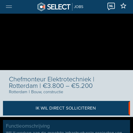
NL
JOBS
Chefmonteur Elektrotechniek |
Rotterdam | €3.800 – €5.200
Rotterdam
I
Bouw, constructie
IK WIL DIRECT SOLLICITEREN
Functieomschrijving