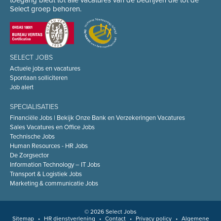
toegang biedt tot alle vacatures van de bedrijven die tot de
Select groep behoren.
SELECT JOBS
Actuele jobs en vacatures
Spontaan solliciteren
Job alert
SPECIALISATIES
Financiële Jobs | Bekijk Onze Bank en Verzekeringen Vacatures
Sales Vacatures en Office Jobs
Technische Jobs
Human Resources - HR Jobs
De Zorgsector
Information Technology – IT Jobs
Transport & Logistiek Jobs
Marketing & communicatie Jobs
© 2026 Select Jobs
Sitemap
•
HR dienstverlening
•
Contact
•
Privacy policy
•
Algemene