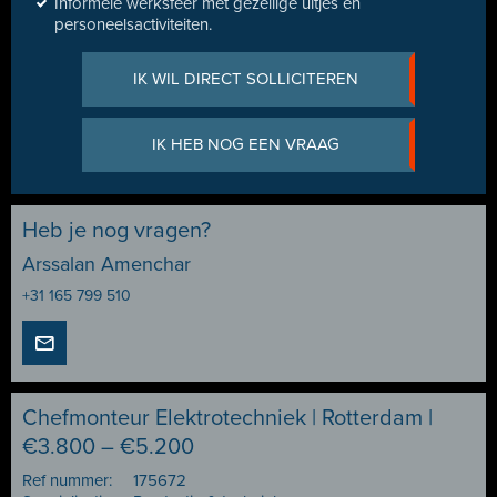
Informele werksfeer met gezellige uitjes en
personeelsactiviteiten.
IK WIL DIRECT SOLLICITEREN
IK HEB NOG EEN VRAAG
Heb je nog vragen?
Arssalan Amenchar
+31 165 799 510
Chefmonteur Elektrotechniek | Rotterdam |
€3.800 – €5.200
Ref nummer:
175672