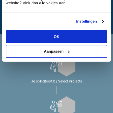
Wat is mijn reistijd?
website? Vink dan alle vakjes aan.
Instellingen
OK
Solliciteren bij Select Projects
Je solliciteert op onze website?
Aanpassen
Je solliciteert bij Select Projects